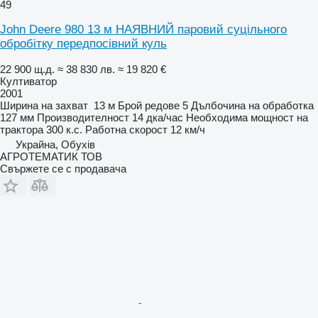
49
John Deere 980 13 м НАЯВНИЙ паровий суцільного
обробітку передпосівний куль
22 900 щ.д.
≈ 38 830 лв.
≈ 19 820 €
Култиватор
2001
Ширина на захват
13 м
Брой редове
5
Дълбочина на обработка
127 мм
Производителност
14 дка/час
Необходима мощност на
трактора
300 к.с.
Работна скорост
12 км/ч
Украйна, Обухів
АГРОТЕМАТИК ТОВ
Свържете се с продавача