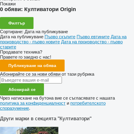
Покажи
0 обяви:
Култиватори Origin
Филтър
Сортиране
:
Дата на публикуване
Дата на публикуване
Първо скъпите
Първо евтините
Дата на
производство - първо новите
Дата на производство - първо
старите
Продавате техника?
Правете го заедно с нас!
Публикуване на обява
Абонирайте се за нови обяви от тази рубрика
Абонирай се
Чрез натискане на бутона вие се съгласявате с нашата
политика за конфиденциалност
и
потребителското
споразумение
.
Други марки в секцията "Култиватори"