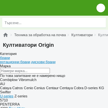
Техника за обработка на почва
Култиватори
Култи
Култиватори Origin
Категория
брани
ротационни брани
дискови брани
Марка
По това запитване не е намерено нищо
Combiplow
Vibromulch
AU
Cataya
Catros
Cenio
Cenius
Centaur
Centaya
Cobra
D-series
KG
Swifter
U-series
Z-series
5710
PENTERRA