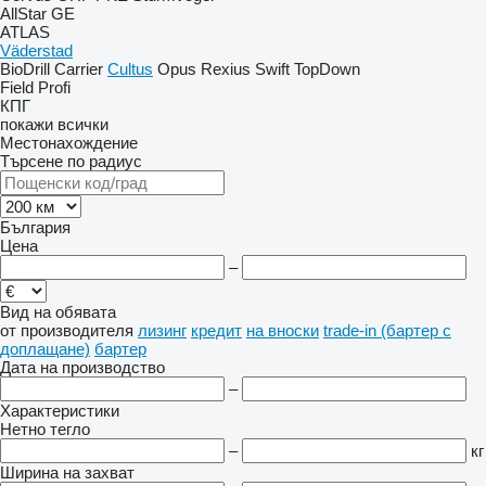
AllStar
GE
ATLAS
Väderstad
BioDrill
Carrier
Cultus
Opus
Rexius
Swift
TopDown
Field Profi
КПГ
покажи всички
Местонахождение
Търсене по радиус
България
Цена
–
Вид на обявата
от производителя
лизинг
кредит
на вноски
trade-in (бартер с
доплащане)
бартер
Дата на производство
–
Характеристики
Нетно тегло
–
кг
Ширина на захват