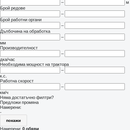
–
м
Брой редове
–
Брой работни органи
–
Дълбочина на обработка
–
мм
Производителност
–
дка/час
Необходима мощност на трактора
–
к.с.
Работна скорост
–
км/ч
Няма достатъчно филтри?
Предложи промяна
Намерени:
-
покажи
Намерени:
0 обяви