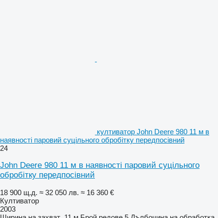
култиватор John Deere 980 11 м в
наявності паровий суцільного обробітку передпосівний
24
John Deere 980 11 м в наявності паровий суцільного
обробітку передпосівний
18 900 щ.д.
≈ 32 050 лв.
≈ 16 360 €
Култиватор
2003
Ширина на захват
11 м
Брой редове
5
Дълбочина на обработка