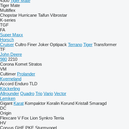
4300
Tiger Mate
Tiger Mate
Multiflex
Chopstar
Hurricane
Taifun
Vibrostar
K-series
TGF
FA
Super Maxx
Horsch
Cruiser
Cultro
Finer
Joker
Optipack
Terrano
Tiger
Transformer
TF
John Deere
980
2210
Corona
Komet
Stratos
VM
Cultimer
Prolander
Kverneland
Accord
Enduro
TLD
Köckerling
Allrounder
Quadro
Trio
Vario
Vector
Lemken
Gigant
Karat
Kompaktor
Koralin
Korund
Kristall
Smaragd
DC
Origin
Flexcare V
Fox
Lion
Synkro
Terria
HV
Corvus
GHF
PKE
Sturmvogel