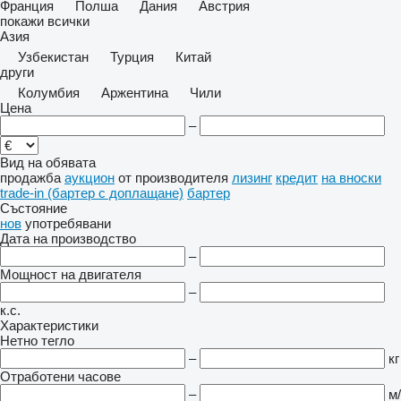
Франция
Полша
Дания
Австрия
покажи всички
Азия
Узбекистан
Турция
Китай
други
Колумбия
Аржентина
Чили
Цена
–
Вид на обявата
продажба
аукцион
от производителя
лизинг
кредит
на вноски
trade-in (бартер с доплащане)
бартер
Състояние
нов
употребявани
Дата на производство
–
Мощност на двигателя
–
к.с.
Характеристики
Нетно тегло
–
кг
Отработени часове
–
м/