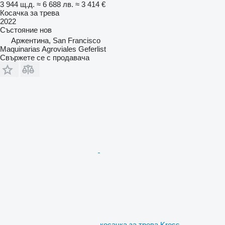
3 944 щ.д.
≈ 6 688 лв.
≈ 3 414 €
Косачка за трева
2022
Състояние
нов
Аржентина, San Francisco
Maquinarias Agroviales Geferlist
Свържете се с продавача
косачка за трева Kress