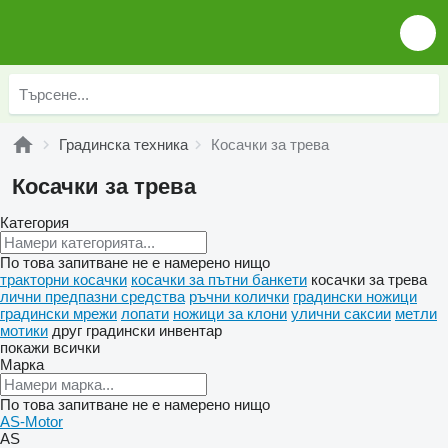
Градинска техника
Косачки за трева
Косачки за трева
Категория
По това запитване не е намерено нищо
тракторни косачки
косачки за пътни банкети
косачки за трева
лични предпазни средства
ръчни колички
градински ножици
градински мрежи
лопати
ножици за клони
улични саксии
метли
мотики
друг градински инвентар
покажи всички
Марка
По това запитване не е намерено нищо
AS-Motor
AS