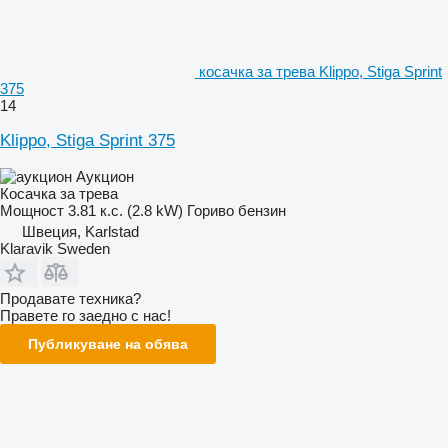
косачка за трева Klippo, Stiga Sprint
375
14
Klippo, Stiga Sprint 375
Аукцион
Косачка за трева
Мощност
3.81 к.с. (2.8 kW)
Гориво
бензин
Швеция, Karlstad
Klaravik Sweden
Продавате техника?
Правете го заедно с нас!
Публикуване на обява