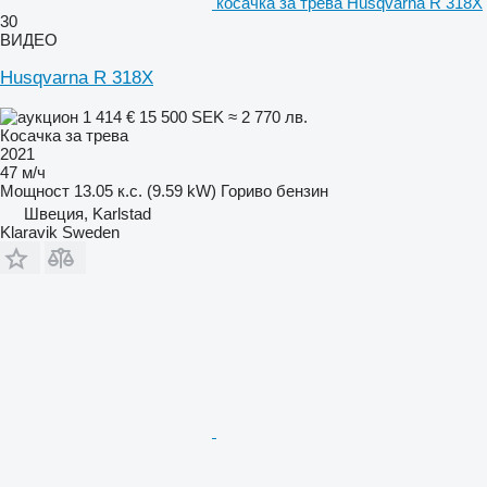
косачка за трева Husqvarna R 318X
30
ВИДЕО
Husqvarna R 318X
1 414 €
15 500 SEK
≈ 2 770 лв.
Косачка за трева
2021
47 м/ч
Мощност
13.05 к.с. (9.59 kW)
Гориво
бензин
Швеция, Karlstad
Klaravik Sweden