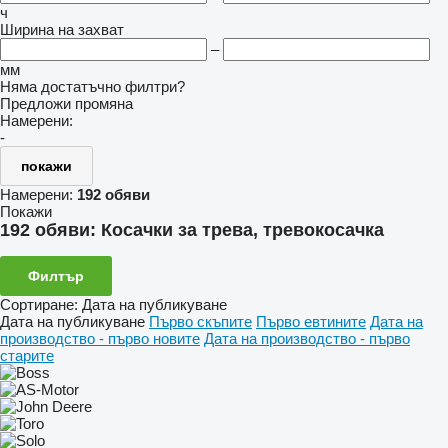
ч
Ширина на захват
–
мм
Няма достатъчно филтри?
Предложи промяна
Намерени:
-
покажи
Намерени:
192 обяви
Покажи
192 обяви:
Косачки за трева, тревокосачка
Филтър
Сортиране
:
Дата на публикуване
Дата на публикуване
Първо скъпите
Първо евтините
Дата на
производство - първо новите
Дата на производство - първо
старите