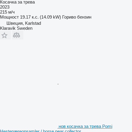
Косачка за трева
2023
215 м/ч
Мощност
19.17 к.с. (14.09 kW)
Гориво
бензин
Швеция, Karlstad
Klaravik Sweden
нов косачка за трева Pomi
Hestepæreopsamler / horse pear collector