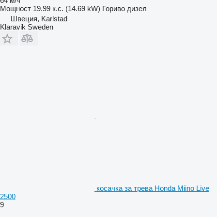
64 м/ч
Мощност
19.99 к.с. (14.69 kW)
Гориво
дизел
Швеция, Karlstad
Klaravik Sweden
косачка за трева Honda Miino Live
2500
9