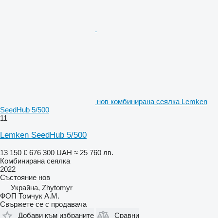
нов комбинирана сеялка Lemken
SeedHub 5/500
11
Lemken SeedHub 5/500
13 150 €
676 300 UAH
≈ 25 760 лв.
Комбинирана сеялка
2022
Състояние
нов
Украйна, Zhytomyr
ФОП Томчук А.М.
Свържете се с продавача
Добави към избраните
Сравни