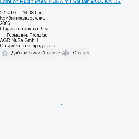
Lemken Rubin 9/600 KUEA mit Solitair 9/600 KA-DS
22 500 €
≈ 44 080 лв.
Комбинирана сеялка
2006
Ширина на захват
6 м
Германия, Prenzlau
AGRINuBa GmbH
Свържете се с продавача
Добави към избраните
Сравни