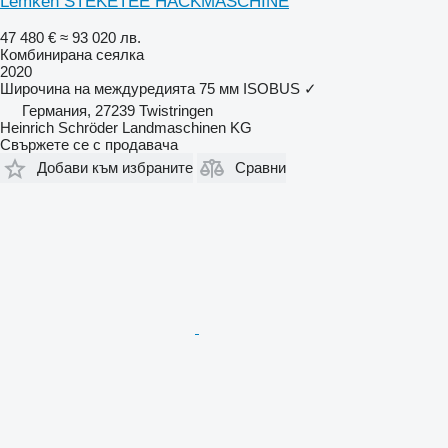
Lemken STEKETEE HACKMASCHINE
47 480 €
≈ 93 020 лв.
Комбинирана сеялка
2020
Широчина на междуредията
75 мм
ISOBUS
✓
Германия, 27239 Twistringen
Heinrich Schröder Landmaschinen KG
Свържете се с продавача
Добави към избраните
Сравни