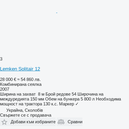
3
Lemken Solitair 12
28 000 €
≈ 54 860 лв.
Комбинирана сеялка
2007
Ширина на захват
8 м
Брой редове
54
Широчина на
междуредията
150 мм
Обем на бункера
5 800 л
Необходима
мощност на трактора
130 к.с.
Маркер
✓
Украйна, Сколобів
Свържете се с продавача
Добави към избраните
Сравни