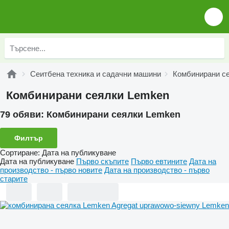
Сеитбена техника и садачни машини
Комбинирани с
Комбинирани сеялки Lemken
79 обяви:
Комбинирани сеялки Lemken
Филтър
Сортиране
:
Дата на публикуване
Дата на публикуване
Първо скъпите
Първо евтините
Дата на
производство - първо новите
Дата на производство - първо
старите