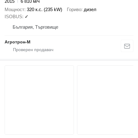
2015
6 810 м/ч
Мощност
320 к.с. (235 kW)
Гориво
дизел
ISOBUS
✓
България, Търговище
Агротрон-М