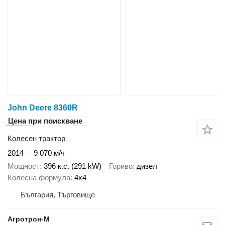
John Deere 8360R
Цена при поискване
Колесен трактор
2014
9 070 м/ч
Мощност
396 к.с. (291 kW)
Гориво
дизел
Колесна формула
4x4
България, Търговище
Агротрон-М