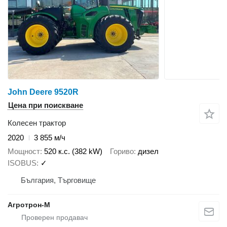
John Deere 9520R
Цена при поискване
Колесен трактор
2020
3 855 м/ч
Мощност
520 к.с. (382 kW)
Гориво
дизел
ISOBUS
✓
България, Търговище
Агротрон-М