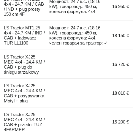
Мощност: 24.7 к.с. (18.16
4x4 - 24.7 KM / CAB
kW), товаропод.: 450 кг,
16 950 €
/ IND + pług prosty
колесна формула: 4x4
150 cm 4F
LS Tractor MT1.25
Мощност: 24.7 к.с. (18.16
4x4 - 24.7 KM / IND /
kW), товаропод.: 450 кг,
18 150 €
CAB + ładowacz
колесна формула: 4x4,
TUR LL1100
челен товарач за трактор: ✓
LS Tractor XJ25
MEC 4x4 - 24.4 KM /
16 720 €
CAB + pług do
śniegu strzałkowy
LS Tractor XJ25
MEC 4x4 - 24.4 KM /
18 810 €
CAB + posypywarka
Motyl + pług
LS Tractor XJ25
MEC 4x4 - 24.4 KM /
15 200 €
CAB + przedni TUZ
4FARMER