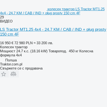
колесен трактор LS Tractor MT1.25
4x4 - 24.7 KM / CAB / IND + pług prosty 150 cm 4F
29
ВИДЕО
LS Tractor MT1.25 4x4 - 24.7 KM / CAB / IND + pług prosty
150 cm 4F
16 950 €
72 980 PLN
≈ 33 200 лв.
Колесен трактор
Мощност
24.7 к.с. (18.16 kW)
Товаропод.
450 кг
Колесна
формула
4x4
Полша
Traktor.com.pl
Свържете се с продавача