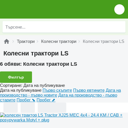
Трактори
Колесни трактори
Колесни трактори LS
Колесни трактори LS
6 обяви:
Колесни трактори LS
Филтър
Сортиране
:
Дата на публикуване
Дата на публикуване
Първо скъпите
Първо евтините
Дата на
производство - първо новите
Дата на производство - първо
старите
Пробег ⬊
Пробег ⬈