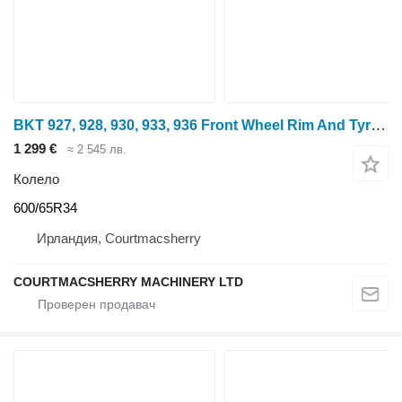
BKT 927, 928, 930, 933, 936 Front Wheel Rim And Tyre Pair 600/65r34
1 299 €
≈ 2 545 лв.
Колело
600/65R34
Ирландия, Courtmacsherry
COURTMACSHERRY MACHINERY LTD