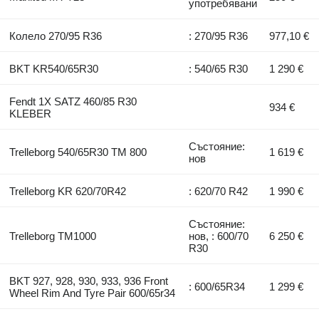
употребявани
Колело 270/95 R36
: 270/95 R36
977,10 €
BKT KR540/65R30
: 540/65 R30
1 290 €
Fendt 1X SATZ 460/85 R30
934 €
KLEBER
Състояние:
Trelleborg 540/65R30 TM 800
1 619 €
нов
Trelleborg KR 620/70R42
: 620/70 R42
1 990 €
Състояние:
Trelleborg TM1000
нов, : 600/70
6 250 €
R30
BKT 927, 928, 930, 933, 936 Front
: 600/65R34
1 299 €
Wheel Rim And Tyre Pair 600/65r34