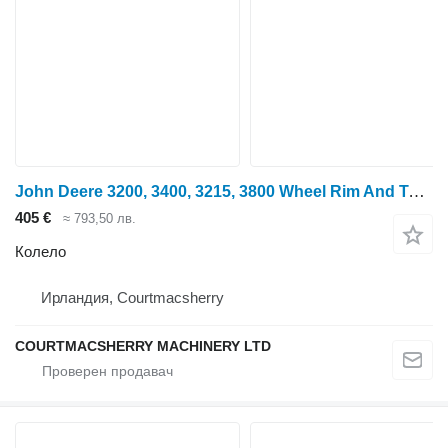
John Deere 3200, 3400, 3215, 3800 Wheel Rim And Tyre 19.5l-24, 14x24, Az550
405 €
≈ 793,50 лв.
Колело
Ирландия, Courtmacsherry
COURTMACSHERRY MACHINERY LTD