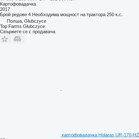
Картофовадачка
2017
Брой редове
4
Необходима мощност на трактора
250 к.с.
Полша, Głubczyce
Top Farms Głubczyce
Свържете се с продавача
картофовадачка Holaras UR-170-HZ