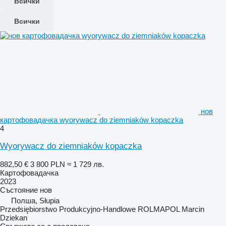
Всички
Всички
нов
картофовадачка wyorywacz do ziemniaków kopaczka
4
Wyorywacz do ziemniaków kopaczka
882,50 €
3 800 PLN
≈ 1 729 лв.
Картофовадачка
2023
Състояние
нов
Полша, Słupia
Przedsiębiorstwo Produkcyjno-Handlowe ROLMAPOL Marcin
Dziekan