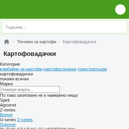
Техника за картофи
Картофовадачки
Картофовадачки
Категория
комбайни за картофи
картофосадачки
транспортьори
картофовадачки
покажи всички
Марка
По това запитване не е намерено нищо
Spirit
Agromet
Z-series
Bomet
U-series
Z-series
Grimme