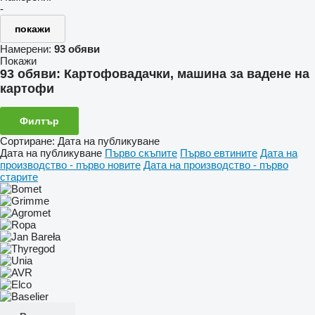
-
покажи
Намерени:
93 обяви
Покажи
93 обяви:
Картофовадачки, машина за вадене на
картофи
Филтър
Сортиране
:
Дата на публикуване
Дата на публикуване
Първо скъпите
Първо евтините
Дата на
производство - първо новите
Дата на производство - първо
старите