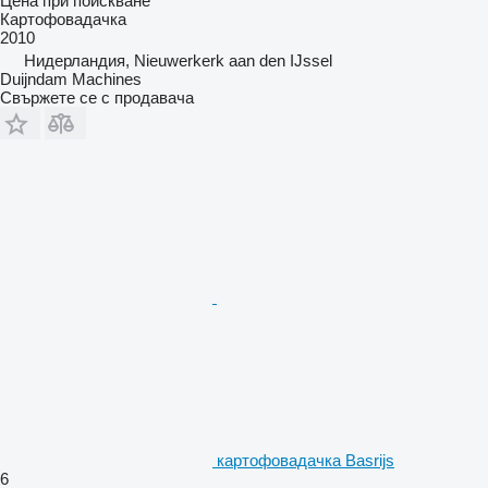
Цена при поискване
Картофовадачка
2010
Нидерландия, Nieuwerkerk aan den IJssel
Duijndam Machines
Свържете се с продавача
картофовадачка Basrijs
6