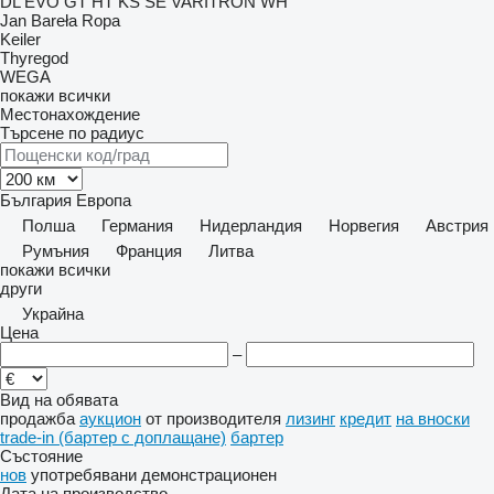
DL
EVO
GT
HT
KS
SE
VARITRON
WH
Jan Bareła
Ropa
Keiler
Thyregod
WEGA
покажи всички
Местонахождение
Търсене по радиус
България
Европа
Полша
Германия
Нидерландия
Норвегия
Австрия
Румъния
Франция
Литва
покажи всички
други
Украйна
Цена
–
Вид на обявата
продажба
аукцион
от производителя
лизинг
кредит
на вноски
trade-in (бартер с доплащане)
бартер
Състояние
нов
употребявани
демонстрационен
Дата на производство