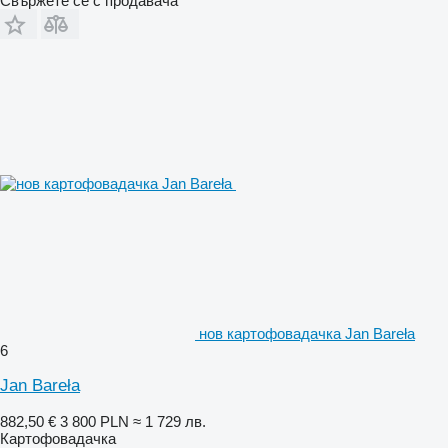
Свържете се с продавача
нов картофовадачка Jan Bareła
6
Jan Bareła
882,50 €
3 800 PLN
≈ 1 729 лв.
Картофовадачка