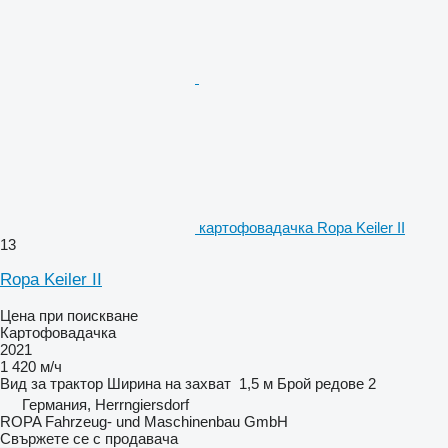
картофовадачка Ropa Keiler II
13
Ropa Keiler II
Цена при поискване
Картофовадачка
2021
1 420 м/ч
Вид
за трактор
Ширина на захват
1,5 м
Брой редове
2
Германия, Herrngiersdorf
ROPA Fahrzeug- und Maschinenbau GmbH
Свържете се с продавача