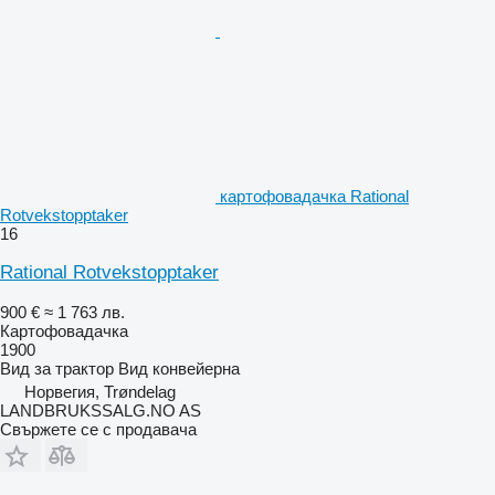
картофовадачка Rational
Rotvekstopptaker
16
Rational Rotvekstopptaker
900 €
≈ 1 763 лв.
Картофовадачка
1900
Вид
за трактор
Вид
конвейерна
Норвегия, Trøndelag
LANDBRUKSSALG.NO AS
Свържете се с продавача