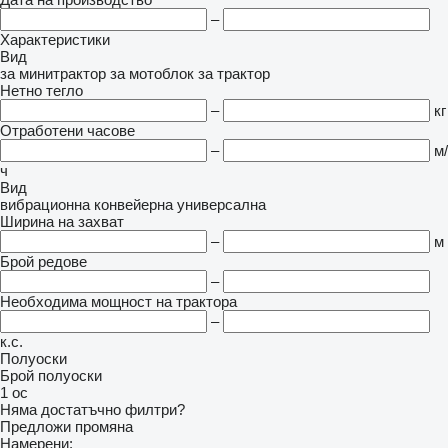
–
Характеристики
Вид
за минитрактор
за мотоблок
за трактор
Нетно тегло
–
кг
Отработени часове
–
м/
ч
Вид
вибрационна
конвейерна
универсална
Ширина на захват
–
м
Брой редове
–
Необходима мощност на трактора
–
к.с.
Полуоски
Брой полуоски
1 ос
Няма достатъчно филтри?
Предложи промяна
Намерени: