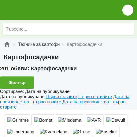
Техника за картофи
Картофосадачки
Картофосадачки
201 обяви:
Картофосадачки
Филтър
Сортиране
:
Дата на публикуване
Дата на публикуване
Първо скъпите
Първо евтините
Дата на
производство - първо новите
Дата на производство - първо
старите