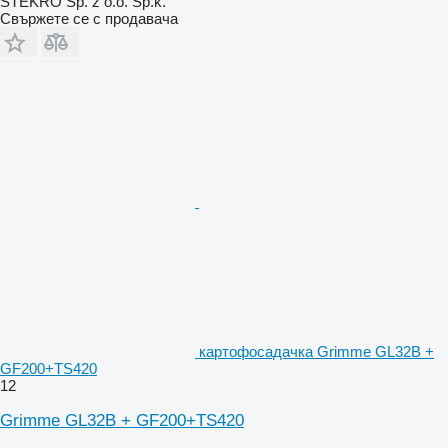
STEKRO Sp. z o.o. Sp.k.
Свържете се с продавача
картофосадачка Grimme GL32B +
GF200+TS420
12
Grimme GL32B + GF200+TS420