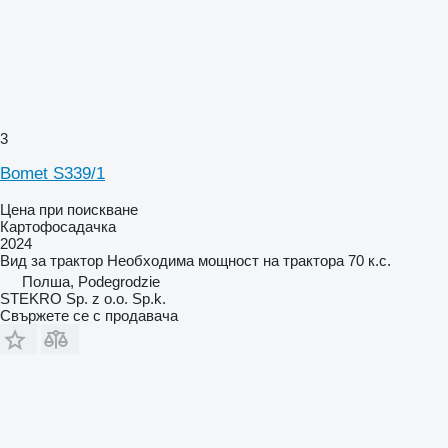
3
Bomet S339/1
Цена при поискване
Картофосадачка
2024
Вид
за трактор
Необходима мощност на трактора
70 к.с.
Полша, Podegrodzie
STEKRO Sp. z o.o. Sp.k.
Свържете се с продавача