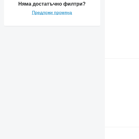
Няма достатъчно филтри?
Предложи промяна