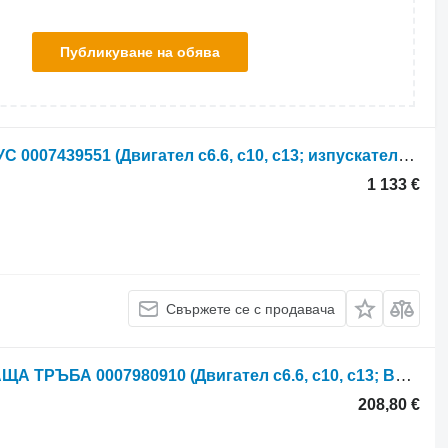
Публикуване на обява
Заглушител Claas Lexion 560 АУСПУС 0007439551 (Двигател c6.6, c10, c13; изпускателна система за зърнокомбайн Claas
1 133 €
Свържете се с продавача
Ауспух Claas Lexion 560 ИЗПУСКВАЩА ТРЪБА 0007980910 (Двигател c6.6, c10, c13; Великобритания за зърнокомбайн Claas Lexion 560
208,80 €