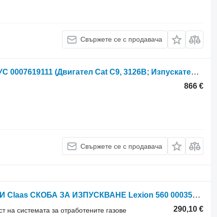
Свържете се с продавача
Заглушител Claas Lexion 560 АУСПУС 0007619111 (Двигател Cat C9, 3126B; Изпускателна система) за зърнокомбайн Claas Lexion 560
866 €
Свържете се с продавача
КРОНШТЕЙН ВИХЛОПНОЇ СИСТЕМИ Claas СКОБА ЗА ИЗПУСКВАНЕ Lexion 560 0003501082 (Двигател Cat C9, 3126b; Изпускателна система) за зърнокомбайн Claas Lexion 560
290,10 €
ст на системата за отработените газове