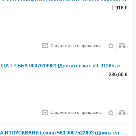
1 916 €
Свържете се с продавача
Ауспух Claas Lexion 560 ИЗПУСКВАЩА ТРЪБА 0007619981 (Двигател кат. c9, 3126b; система RURA за зърнокомбайн Claas Lexion 560
236,60 €
Свържете се с продавача
UCHWYT WYDECHU Claas СКОБА ЗА ИЗПУСКВАНЕ Lexion 560 0007522603 (Двигател Cat C9, 3126B; Изпускателна система) за зърнокомбайн Claas Lexion 560