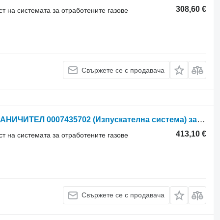
308,60 €
ст на системата за отработените газове
Свържете се с продавача
OGRANICZNIK Claas Lexion 600 ОГРАНИЧИТЕЛ 0007435702 (Изпускателна система) за зърнокомбайн Claas Lexion 600
413,10 €
ст на системата за отработените газове
Свържете се с продавача