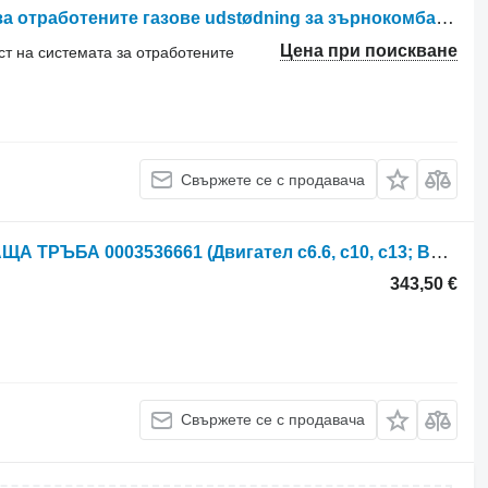
Друга резервна част на системата за отработените газове udstødning за зърнокомбайн Case 7130
Цена при поискване
ст на системата за отработените
Свържете се с продавача
Ауспух Claas Lexion 560 ИЗПУСКВАЩА ТРЪБА 0003536661 (Двигател c6.6, c10, c13; Великобритания за зърнокомбайн Claas Lexion 560
343,50 €
Свържете се с продавача