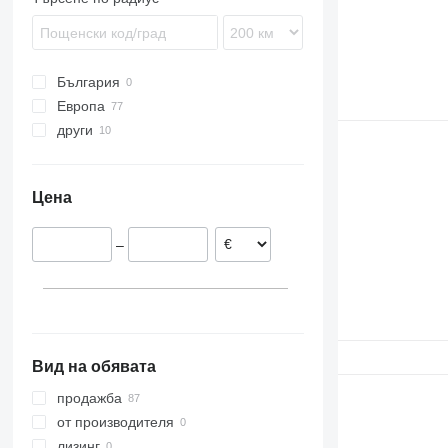
България
Европа
други
Дания
Полша
Украйна
Румъния
Цена
–
Вид на обявата
продажба
от производителя
лизинг