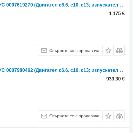
Заглушител Claas Lexion 560 АУСПУС 0007619270 (Двигател c6.6, c10, c13; изпускателна система за зърнокомбайн Claas Lexion 560
1 175 €
Свържете се с продавача
Заглушител Claas Lexion 560 АУСПУС 0007980462 (Двигател c6.6, c10, c13; изпускателна система за зърнокомбайн Claas Lexion 560
933,30 €
Свържете се с продавача