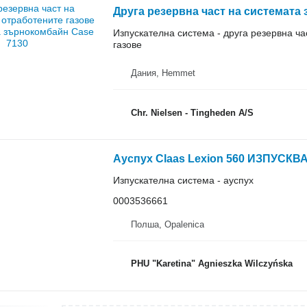
Изпускателна система - друга резервна ча
газове
Дания, Hemmet
Chr. Nielsen - Tingheden A/S
Изпускателна система - ауспух
0003536661
Полша, Opalenica
PHU "Karetina" Agnieszka Wilczyńska