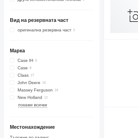
Вид на резервната част
оригинална резервна част
Марка
Case IH
Case
2388
Claas
John Deere
C-series
D-series
Massey Ferguson
Dominator
9780
New Holland
Jaguar
C-series
38
покажи всички
Lexion
T-series
40
CR
7278
CX
9280
T-series
Местонахождение
9380
TX
Търсене по радиус