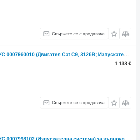
Свържете се с продавача
Заглушител Claas Lexion 560 АУСПУС 0007960010 (Двигател Cat C9, 3126B; Изпускателна система) за зърнокомбайн Claas Lexion 560
1 133 €
Свържете се с продавача
Заглушител Claas Lexion 600 АУСПУС 0007998102 (Изпускателна система) за зърнокомбайн Claas Lexion 600