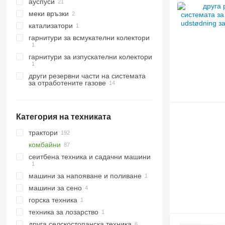
ауспуси
меки връзки
катализатори
гарнитури за всмукателни колектори
гарнитури за изпускателни колектори
други резервни части на системата
за отработените газове
Категория на техниката
трактори
комбайни
верижни трактори
сеитбена техника и садачни машини
колесни трактори
комбайни за цвекло
мини трактори
зърнокомбайни
машини за напояване и поливане
силажокомбайни
машини за сено
горска техника
косачки
техника за лозарство
селскостопански товарачи
харвестъри
друга селскостопанска техника