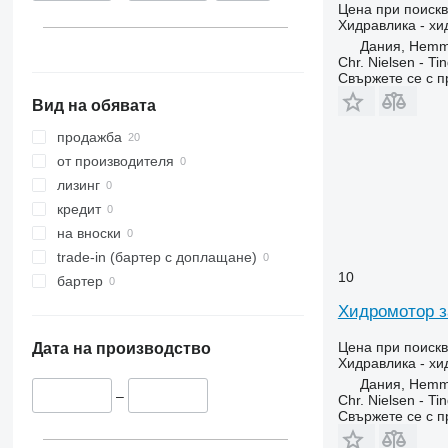
Цена при поиск
Хидравлика - х
Дания, Hemm
Chr. Nielsen - T
Свържете се с 
Вид на обявата
продажба
от производителя
лизинг
кредит
на вноски
trade-in (бартер с доплащане)
10
бартер
Хидромотор з
Цена при поиск
Дата на производство
Хидравлика - х
Дания, Hemm
–
Chr. Nielsen - T
Свържете се с 