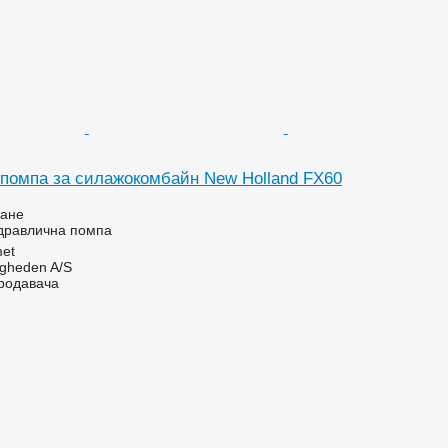
помпа за силажокомбайн New Holland FX60
ване
идравлична помпа
et
ingheden A/S
продавача