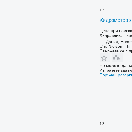
12
Хидромотор з
Цена при поиск
Хидравлика - х
Дания, Hemm
Chr. Nielsen - T
Свържете се с 
Не можете да на
Изпратете заявк
Поръчай резерв
12