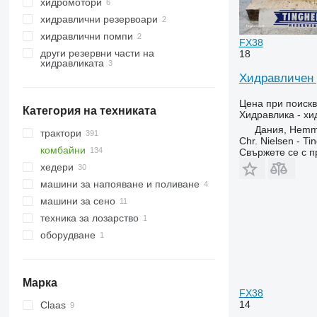
хидромотори
хидравлични резервоари
хидравлични помпи
FX38
други резервни части на
18
хидравликата
Хидравличен 
Цена при поиск
Категория на техниката
Хидравлика - хи
Дания, Hemm
трактори
Chr. Nielsen - T
комбайни
верижни трактори
Свържете се с 
хедери
колесни трактори
зърнокомбайни
машини за напояване и поливане
силажокомбайни
хедери за зърно
машини за сено
комбайни за царевица
дъждовални машини
техника за лозарство
селскостопански товарачи
оборудване
Марка
FX38
14
Claas