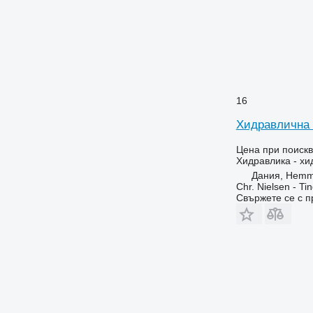
16
Хидравлична 
Цена при поиск
Хидравлика - х
Дания, Hemm
Chr. Nielsen - T
Свържете се с 