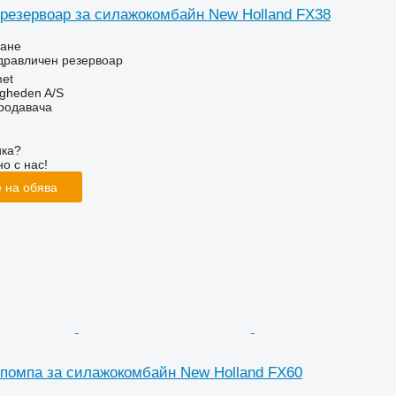
резервоар за силажокомбайн New Holland FX38
ване
дравличен резервоар
et
ingheden A/S
продавача
ика?
о с нас!
 на обява
помпа за силажокомбайн New Holland FX60