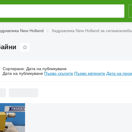
идравлика New Holland
Хидравлика New Holland за силажокомб
байни
Сортиране
:
Дата на публикуване
идравлика New Holland за силажокомбайни
Дата на публикуване
Първо скъпите
Първо евтините
Дата на прои