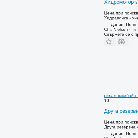
Хидромотор з
Цена при поиск
Хидравлика - х
Дания, Hemm
Chr. Nielsen - T
Свържете се с 
силажокомбайн 
10
Друга резервн
Цена при поиск
Друга резервна 
Дания, Hemm