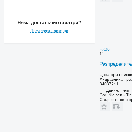
Няма достатъчно филтри?
Предложи промяна
FX38
11
Разпределите
Цена при поиск
Хидравлика - ра
84037241
Дания, Hemm
Chr. Nielsen - T
Свържете се с 