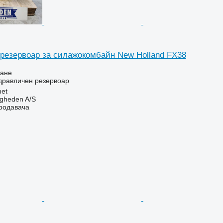
резервоар за силажокомбайн New Holland FX38
ване
дравличен резервоар
et
ingheden A/S
продавача