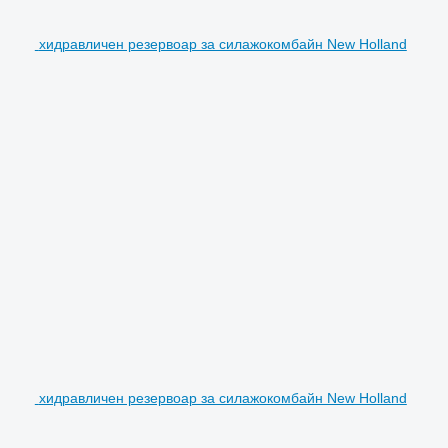
хидравличен резервоар за силажокомбайн New Holland
хидравличен резервоар за силажокомбайн New Holland