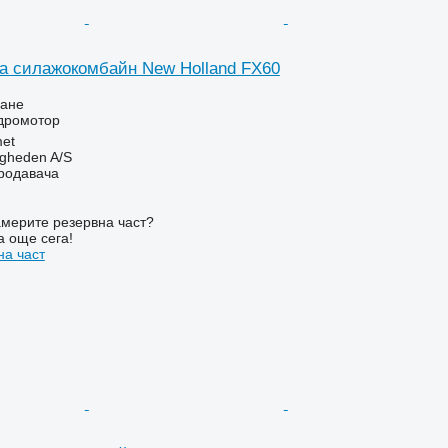
а силажокомбайн New Holland FX60
ване
идромотор
et
ingheden A/S
продавача
мерите резервна част?
а още сега!
на част