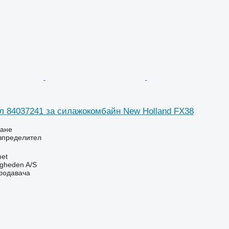
л 84037241 за силажокомбайн New Holland FX38
ване
зпределител
et
ingheden A/S
продавача