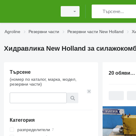
Agroline
Резервни части
Резервни части New Holland
Х
Хидравлика New Holland за силажоком
Търсене
20 обяви:
Х
(номер по каталог, марка, модел,
резервни части)
Категория
разпределители