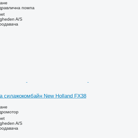
ване
идравлична помпа
et
ingheden A/S
продавача
а силажокомбайн New Holland FX38
ване
идромотор
et
ingheden A/S
продавача