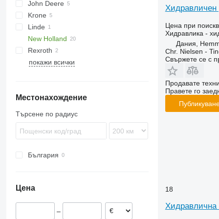
John Deere
Jaguar
D-series
Хидравличен 
Krone
7250
Цена при поиск
Linde
7350
Big X
Хидравлика - хи
New Holland
7450
30
Дания, Hemm
Rexroth
7780
FX
Chr. Nielsen - T
Свържете се с 
покажи всички
8600
FX 38
FX 60
Продавате техн
FX 375
Правете го заедн
Местонахождение
Публикуване
Търсене по радиус
България
Цена
18
Хидравлична 
–