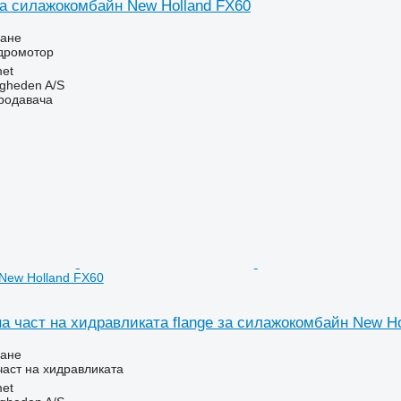
а силажокомбайн New Holland FX60
ване
идромотор
et
ingheden A/S
продавача
New Holland FX60
а част на хидравликата flange за силажокомбайн New Ho
ване
част на хидравликата
et