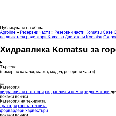
Публикуване на обява
Agroline
»
Резервни части
»
Резервни части Komatsu
Case
C
на двигателя радиатори Komatsu
Двигатели Komatsu
Скоро
Хидравлика Komatsu за гор
Търсене
(номер по каталог, марка, модел, резервни части)
Категория
хидравлични ротатори
хидравлични помпи
хидромотори
др
покажи всички
Категория на техниката
трактори
горска техника
форвардери
харвестъри
покажи всички