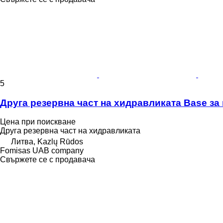
5
Друга резервна част на хидравликата Base за
Цена при поискване
Друга резервна част на хидравликата
Литва, Kazlų Rūdos
Fomisas UAB company
Свържете се с продавача