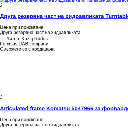
2
Друга резервна част на хидравликата Turntabl
Цена при поискване
Друга резервна част на хидравликата
Литва, Kazlų Rūdos
Fomisas UAB company
Свържете се с продавача
3
Articulated frame Komatsu 5047966 за форвард
Цена при поискване
Друга резервна част на хидравликата