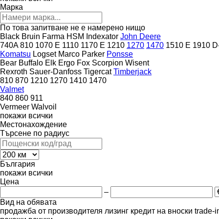
Марка
По това запитване не е намерено нищо
Black Bruin
Farma
HSM
Indexator
John Deere
740A
810
1070 E
1110
1170 E
1210
1270
1470
1510 E
1910
D
Komatsu
Logset
Marco
Parker
Ponsse
Bear
Buffalo
Elk
Ergo
Fox
Scorpion
Wisent
Rexroth
Sauer-Danfoss
Tigercat
Timberjack
810
870
1210
1270
1410
1470
Valmet
840
860
911
Vermeer
Walvoil
покажи всички
Местонахождение
Търсене по радиус
България
покажи всички
Цена
–
Вид на обявата
продажба
от производителя
лизинг
кредит
на вноски
trade-