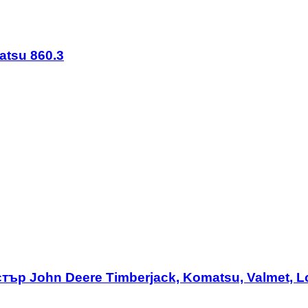
tsu 860.3
ър John Deere Timberjack, Komatsu, Valmet, L