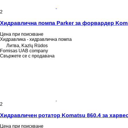
2
Хидравлична помпа Parker за форвардер Koma
Цена при поискване
Хидравлика - хидравлична помпа
Литва, Kazlų Rūdos
Fomisas UAB company
Свържете се с продавача
2
Хидравличен ротатор Komatsu 860.4 за харвест
Цена при поискване