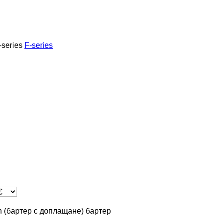
-series
F-series
in (бартер с доплащане)
бартер