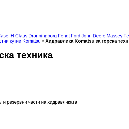
ase IH
Claas
Dronningborg
Fendt
Ford
John Deere
Massey Fe
стни кутии Komatsu
»
Хидравлика Komatsu за горска техн
ска техника
уги резервни части на хидравликата