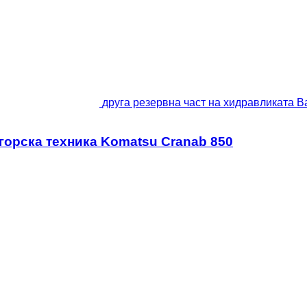
друга резервна част на хидравликата B
 горска техника Komatsu Cranab 850