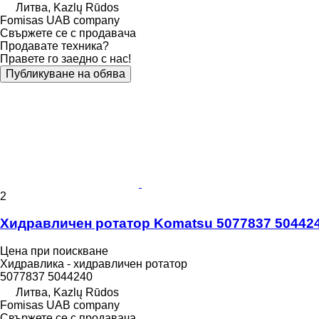
Литва, Kazlų Rūdos
Fomisas UAB company
Свържете се с продавача
Продавате техника?
Правете го заедно с нас!
Публикуване на обява
2
Хидравличен ротатор Komatsu 5077837 50442
Цена при поискване
Хидравлика - хидравличен ротатор
5077837 5044240
Литва, Kazlų Rūdos
Fomisas UAB company
Свържете се с продавача