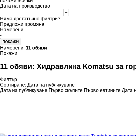
покажи всички
Дата на производство
–
Няма достатъчно филтри?
Предложи промяна
Намерени:
-
покажи
Намерени:
11 обяви
Покажи
11 обяви:
Хидравлика Komatsu за гор
Филтър
Сортиране
:
Дата на публикуване
Дата на публикуване
Първо скъпите
Първо евтините
Дата 