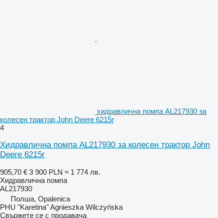
хидравлична помпа AL217930 за
колесен трактор John Deere 6215r
4
Хидравлична помпа AL217930 за колесен трактор John
Deere 6215r
905,70 €
3 900 PLN
≈ 1 774 лв.
Хидравлична помпа
AL217930
Полша, Opalenica
PHU "Karetina" Agnieszka Wilczyńska
Свържете се с продавача