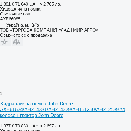
1 381 €
71 040 UAH
≈ 2 705 лв.
Хидравлична помпа
Състояние
нов
AXE66085
Украйна, м. Київ
ТОВ «ТОРГОВА КОМПАНІЯ «ЛАД І МИР АГРО»
Свържете се с продавача
1
Хидравлична помпа John Deere
AXE61624/AH214331/AH214329/AH161250/AH212539 за
колесен трактор John Deere
1 377 €
70 830 UAH
≈ 2 697 лв.
Хидравлична помпа