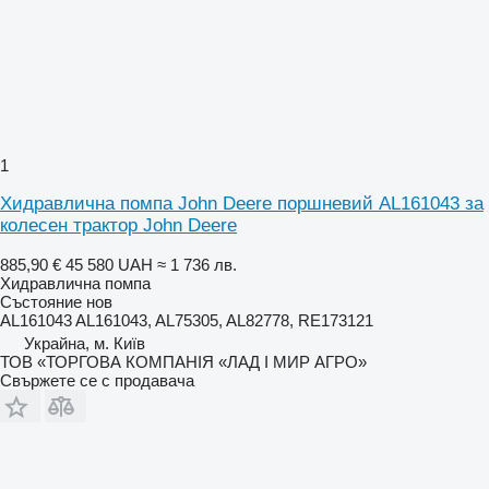
1
Хидравлична помпа John Deere поршневий AL161043 за
колесен трактор John Deere
885,90 €
45 580 UAH
≈ 1 736 лв.
Хидравлична помпа
Състояние
нов
AL161043 AL161043, AL75305, AL82778, RE173121
Украйна, м. Київ
ТОВ «ТОРГОВА КОМПАНІЯ «ЛАД І МИР АГРО»
Свържете се с продавача