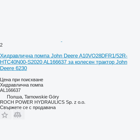
2
Хидравлична помпа John Deere A10VO28DFR1/52R-
HTC40N00-S2020 AL166637 за колесен трактор John
Deere 6230
Цена при поискване
Хидравлична помпа
AL166637
Полша, Tarnowskie Góry
ROCH POWER HYDRAULICS Sp. z o.o.
Свържете се с продавача