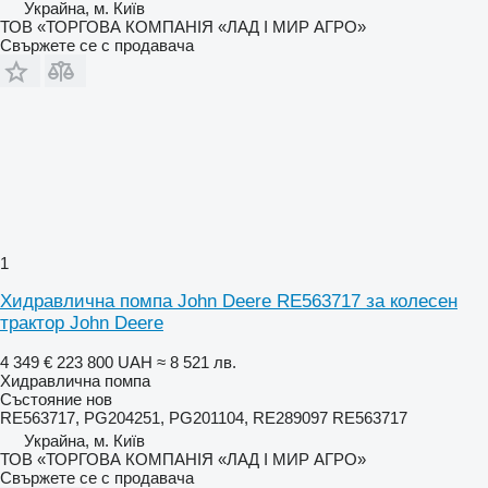
Украйна, м. Київ
ТОВ «ТОРГОВА КОМПАНІЯ «ЛАД І МИР АГРО»
Свържете се с продавача
1
Хидравлична помпа John Deere RE563717 за колесен
трактор John Deere
4 349 €
223 800 UAH
≈ 8 521 лв.
Хидравлична помпа
Състояние
нов
RE563717, PG204251, PG201104, RE289097 RE563717
Украйна, м. Київ
ТОВ «ТОРГОВА КОМПАНІЯ «ЛАД І МИР АГРО»
Свържете се с продавача