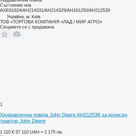
Състояние
нов
AXE61624/AH214331/AH214329/AH161250/AH212539
Украйна, м. Київ
ТОВ «ТОРГОВА КОМПАНІЯ «ЛАД І МИР АГРО»
Свържете се с продавача
1
Хидравлична помпа John Deere AH212539 за колесен
трактор John Deere
1 110 €
57 110 UAH
≈ 2 175 лв.