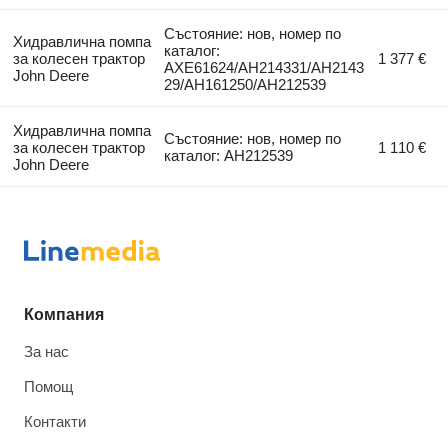
Състояние: нов, номер по
Хидравлична помпа
каталог:
за колесен трактор
1 377 €
AXE61624/AH214331/AH2143
John Deere
29/AH161250/AH212539
Хидравлична помпа
Състояние: нов, номер по
за колесен трактор
1 110 €
каталог: AH212539
John Deere
Компания
За нас
Помощ
Контакти