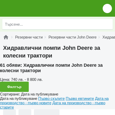
Резервни части
Резервни части John Deere
Хидрав
Хидравлични помпи John Deere за
колесни трактори
61 обяви:
Хидравлични помпи John Deere за
колесни трактори
Цена:
740 лв. - 8 800 лв.
Филтър
Сортиране
:
Дата на публикуване
Дата на публикуване
Първо скъпите
Първо евтините
Дата на
производство - първо новите
Дата на производство - първо
старите