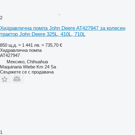
2
Хидравлична помпа John Deere AT427947 за колесен
трактор John Deere 325L, 410L, 710L
850 щ.д.
≈ 1 441 лв.
≈ 735,70 €
Хидравлична помпа
AT427947
Мексико, Chihuahua
Maquinaria Wiebe Km 24 Sa
Свържете се с продавача
1