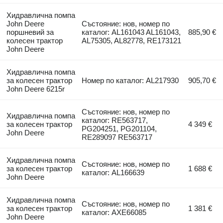
Хидравлична помпа
John Deere
Състояние: нов, номер по
поршневий за
каталог: AL161043 AL161043,
885,90 €
колесен трактор
AL75305, AL82778, RE173121
John Deere
Хидравлична помпа
за колесен трактор
Номер по каталог: AL217930
905,70 €
John Deere 6215r
Състояние: нов, номер по
Хидравлична помпа
каталог: RE563717,
за колесен трактор
4 349 €
PG204251, PG201104,
John Deere
RE289097 RE563717
Хидравлична помпа
Състояние: нов, номер по
за колесен трактор
1 688 €
каталог: AL166639
John Deere
Хидравлична помпа
Състояние: нов, номер по
за колесен трактор
1 381 €
каталог: AXE66085
John Deere