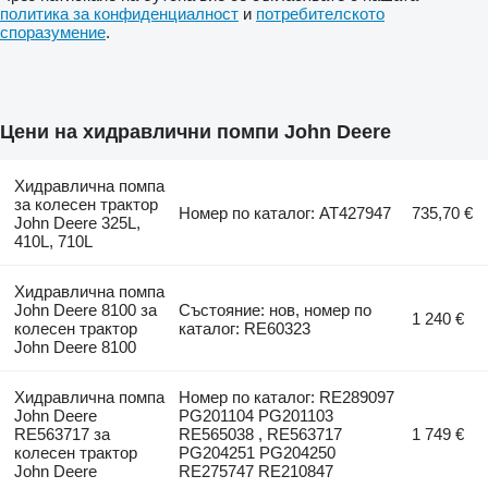
политика за конфиденциалност
и
потребителското
споразумение
.
Цени на хидравлични помпи John Deere
Хидравлична помпа
за колесен трактор
Номер по каталог: AT427947
735,70 €
John Deere 325L,
410L, 710L
Хидравлична помпа
John Deere 8100 за
Състояние: нов, номер по
1 240 €
колесен трактор
каталог: RE60323
John Deere 8100
Хидравлична помпа
Номер по каталог: RE289097
John Deere
PG201104 PG201103
RE563717 за
RE565038 , RE563717
1 749 €
колесен трактор
PG204251 PG204250
John Deere
RE275747 RE210847