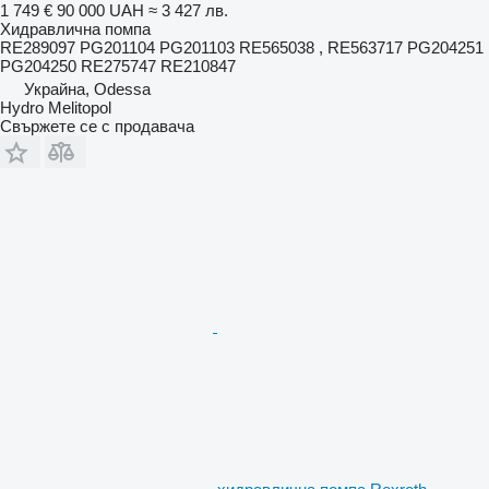
1 749 €
90 000 UAH
≈ 3 427 лв.
Хидравлична помпа
RE289097 PG201104 PG201103 RE565038 , RE563717 PG204251
PG204250 RE275747 RE210847
Украйна, Odessa
Hydro Melitopol
Свържете се с продавача