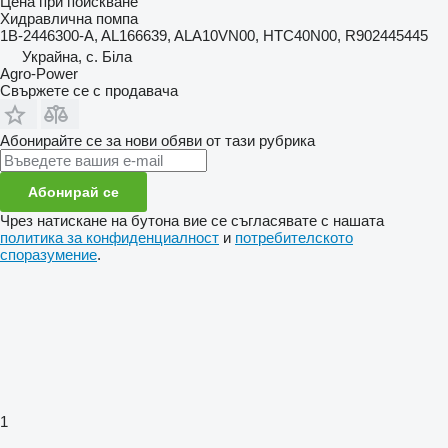
Цена при поискване
Хидравлична помпа
1B-2446300-A, AL166639, ALA10VN00, HTC40N00, R902445445
Украйна, с. Біла
Agro-Power
Свържете се с продавача
Абонирайте се за нови обяви от тази рубрика
Абонирай се
Чрез натискане на бутона вие се съгласявате с нашата
политика за конфиденциалност
и
потребителското
споразумение
.
1