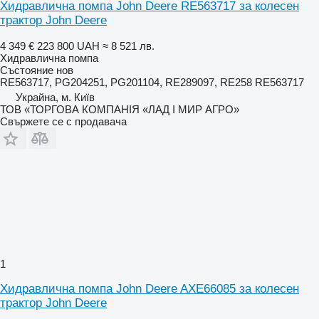
Хидравлична помпа John Deere RE563717 за колесен
трактор John Deere
4 349 €
223 800 UAH
≈ 8 521 лв.
Хидравлична помпа
Състояние
нов
RE563717, PG204251, PG201104, RE289097, RE258 RE563717
Украйна, м. Київ
ТОВ «ТОРГОВА КОМПАНІЯ «ЛАД І МИР АГРО»
Свържете се с продавача
1
Хидравлична помпа John Deere AXE66085 за колесен
трактор John Deere