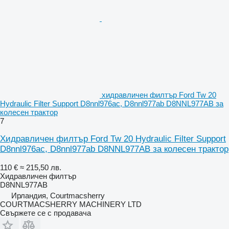
хидравличен филтър Ford Tw 20
Hydraulic Filter Support D8nnl976ac, D8nnl977ab D8NNL977AB за
колесен трактор
7
Хидравличен филтър Ford Tw 20 Hydraulic Filter Support
D8nnl976ac, D8nnl977ab D8NNL977AB за колесен трактор
110 €
≈ 215,50 лв.
Хидравличен филтър
D8NNL977AB
Ирландия, Courtmacsherry
COURTMACSHERRY MACHINERY LTD
Свържете се с продавача