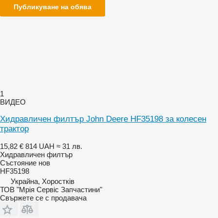
Публикуване на обява
1
ВИДЕО
Хидравличен филтър John Deere HF35198 за колесен
трактор
15,82 €
814 UAH
≈ 31 лв.
Хидравличен филтър
Състояние
нов
HF35198
Украйна, Хоростків
ТОВ "Мрія Сервіс Запчастини"
Свържете се с продавача