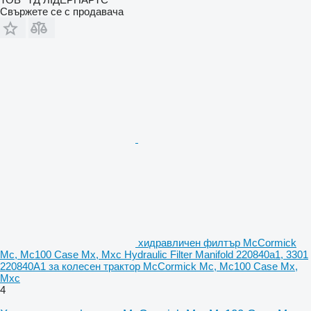
Свържете се с продавача
хидравличен филтър McCormick
Mc, Mc100 Case Mx, Mxc Hydraulic Filter Manifold 220840a1, 3301
220840A1 за колесен трактор McCormick Mc, Mc100 Case Mx,
Mxc
4