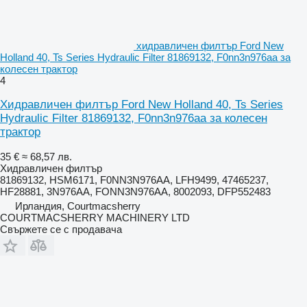
хидравличен филтър Ford New
Holland 40, Ts Series Hydraulic Filter 81869132, F0nn3n976aa за
колесен трактор
4
Хидравличен филтър Ford New Holland 40, Ts Series
Hydraulic Filter 81869132, F0nn3n976aa за колесен
трактор
35 €
≈ 68,57 лв.
Хидравличен филтър
81869132, HSM6171, F0NN3N976AA, LFH9499, 47465237,
HF28881, 3N976AA, FONN3N976AA, 8002093, DFP552483
Ирландия, Courtmacsherry
COURTMACSHERRY MACHINERY LTD
Свържете се с продавача