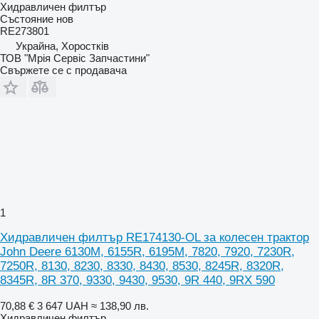
Хидравличен филтър
Състояние
нов
RE273801
Украйна, Хоростків
ТОВ "Мрія Сервіс Запчастини"
Свържете се с продавача
1
Хидравличен филтър RE174130-OL за колесен трактор
John Deere 6130M, 6155R, 6195M, 7820, 7920, 7230R,
7250R, 8130, 8230, 8330, 8430, 8530, 8245R, 8320R,
8345R, 8R 370, 9330, 9430, 9530, 9R 440, 9RX 590
70,88 €
3 647 UAH
≈ 138,90 лв.
Хидравличен филтър