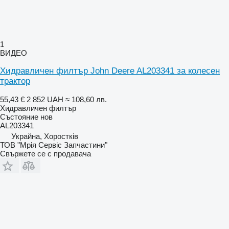
1
ВИДЕО
Хидравличен филтър John Deere AL203341 за колесен
трактор
55,43 €
2 852 UAH
≈ 108,60 лв.
Хидравличен филтър
Състояние
нов
AL203341
Украйна, Хоростків
ТОВ "Мрія Сервіс Запчастини"
Свържете се с продавача