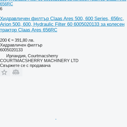
656RC
6
Хидравличен филтър Claas Ares 500, 600 Series, 656rc,
Arion 500, 600, Hydraulic Filter 60 6005020133 за колесен
трактор Claas Ares 656RC
200 €
≈ 391,80 лв.
Хидравличен филтър
6005020133
Ирландия, Courtmacsherry
COURTMACSHERRY MACHINERY LTD
Свържете се с продавача