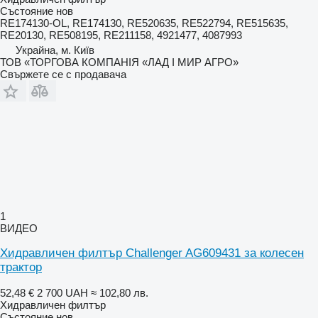
Състояние
нов
RE174130-OL, RE174130, RE520635, RE522794, RE515635,
RE20130, RE508195, RE211158, 4921477, 4087993
Украйна, м. Київ
ТОВ «ТОРГОВА КОМПАНІЯ «ЛАД І МИР АГРО»
Свържете се с продавача
1
ВИДЕО
Хидравличен филтър Challenger AG609431 за колесен
трактор
52,48 €
2 700 UAH
≈ 102,80 лв.
Хидравличен филтър
Състояние
нов