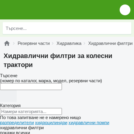
Резервни части
Хидравлика
Хидравлични филтри
Хидравлични филтри за колесни
трактори
Търсене
(номер по каталог, марка, модел, резервни части)
Категория
По това запитване не е намерено нищо
разпределители
хидроцилиндри
хидравлични помпи
хидравлични филтри
покажи всички