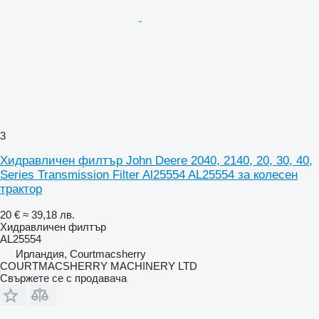
3
Хидравличен филтър John Deere 2040, 2140, 20, 30, 40,
Series Transmission Filter Al25554 AL25554 за колесен
трактор
20 €
≈ 39,18 лв.
Хидравличен филтър
AL25554
Ирландия, Courtmacsherry
COURTMACSHERRY MACHINERY LTD
Свържете се с продавача