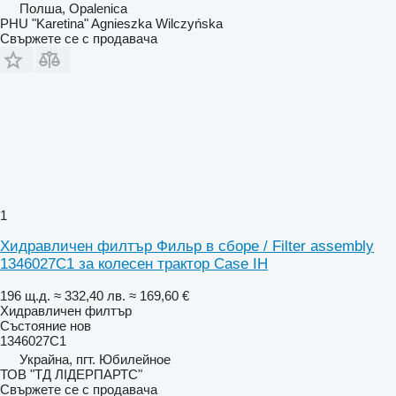
Полша, Opalenica
PHU "Karetina" Agnieszka Wilczyńska
Свържете се с продавача
1
Хидравличен филтър Фильр в сборе / Filter assembly
1346027C1 за колесен трактор Case IH
196 щ.д.
≈ 332,40 лв.
≈ 169,60 €
Хидравличен филтър
Състояние
нов
1346027C1
Украйна, пгт. Юбилейное
ТОВ "ТД ЛІДЕРПАРТС"
Свържете се с продавача