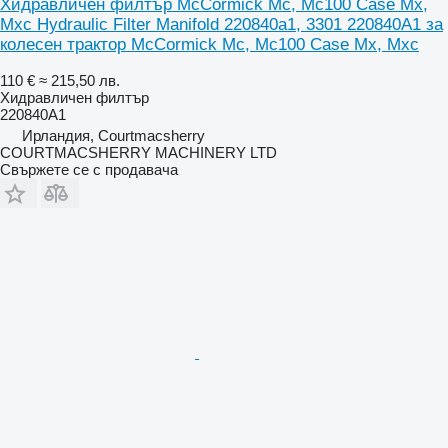
Хидравличен филтър McCormick Mc, Mc100 Case Mx,
Mxc Hydraulic Filter Manifold 220840a1, 3301 220840A1 за
колесен трактор McCormick Mc, Mc100 Case Mx, Mxc
110 €
≈ 215,50 лв.
Хидравличен филтър
220840A1
Ирландия, Courtmacsherry
COURTMACSHERRY MACHINERY LTD
Свържете се с продавача