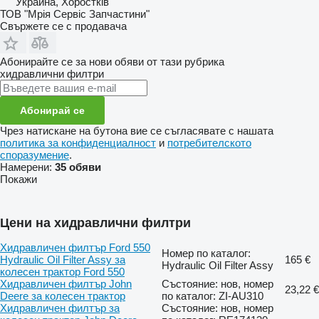
Украйна, Хоростків
ТОВ "Мрія Сервіс Запчастини"
Свържете се с продавача
Абонирайте се за нови обяви от тази рубрика
хидравлични филтри
Абонирай се
Чрез натискане на бутона вие се съгласявате с нашата
политика за конфиденциалност
и
потребителското
споразумение
.
Намерени:
35 обяви
Покажи
Цени на хидравлични филтри
Хидравличен филтър Ford 550
Номер по каталог:
Hydraulic Oil Filter Assy за
165 €
Hydraulic Oil Filter Assy
колесен трактор Ford 550
Хидравличен филтър John
Състояние: нов, номер
23,22 €
Deere за колесен трактор
по каталог: ZI-AU310
Хидравличен филтър за
Състояние: нов, номер