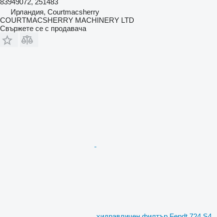
83949072, 251483
Ирландия, Courtmacsherry
COURTMACSHERRY MACHINERY LTD
Свържете се с продавача
хидравличен филтър Fendt 724 S4,