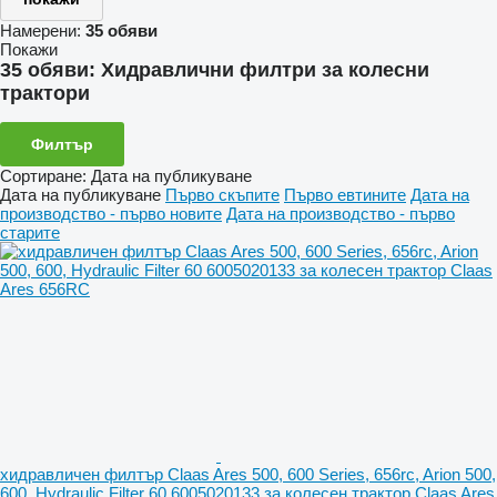
Намерени:
35 обяви
Покажи
35 обяви:
Хидравлични филтри за колесни
трактори
Филтър
Сортиране
:
Дата на публикуване
Дата на публикуване
Първо скъпите
Първо евтините
Дата на
производство - първо новите
Дата на производство - първо
старите
хидравличен филтър Claas Ares 500, 600 Series, 656rc, Arion 500,
600, Hydraulic Filter 60 6005020133 за колесен трактор Claas Ares