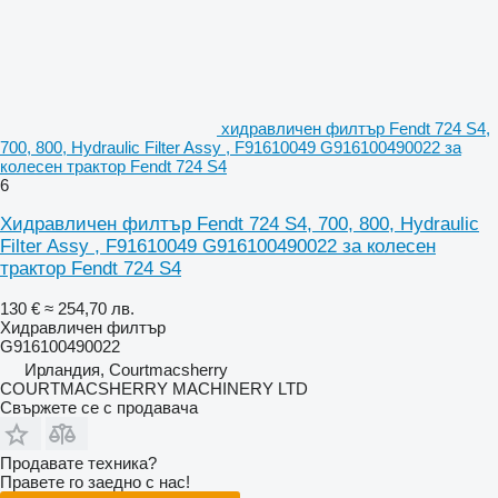
хидравличен филтър Fendt 724 S4,
700, 800, Hydraulic Filter Assy , F91610049 G916100490022 за
колесен трактор Fendt 724 S4
6
Хидравличен филтър Fendt 724 S4, 700, 800, Hydraulic
Filter Assy , F91610049 G916100490022 за колесен
трактор Fendt 724 S4
130 €
≈ 254,70 лв.
Хидравличен филтър
G916100490022
Ирландия, Courtmacsherry
COURTMACSHERRY MACHINERY LTD
Свържете се с продавача
Продавате техника?
Правете го заедно с нас!