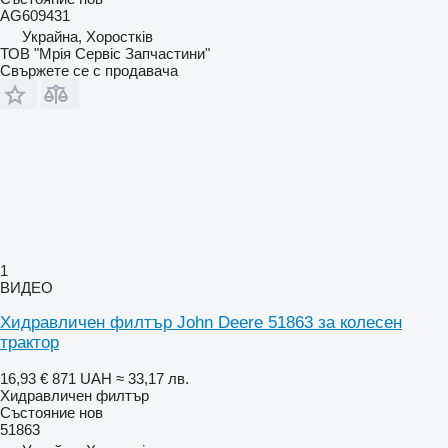
AG609431
Украйна, Хоростків
ТОВ "Мрія Сервіс Запчастини"
Свържете се с продавача
1
ВИДЕО
Хидравличен филтър John Deere 51863 за колесен
трактор
16,93 €
871 UAH
≈ 33,17 лв.
Хидравличен филтър
Състояние
нов
51863