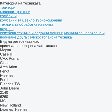
Категория на техниката
трактори
колесни трактори
комбайни
комбайни за цвекло
зърнокомбайни
техника за обработка на почва
плугове
сеитбена техника и садачни машини
машини за напояване и
поливане
друга селскостопанска техника
Вид на резервната част
оригинална резервна част
аналог
Марка
Case IH
CVX
Puma
Claas
Ares
Arion
Fendt
F-series
Ford
F-series
TW
John Deere
2140
6260
MC
New Holland
L-series
T-series