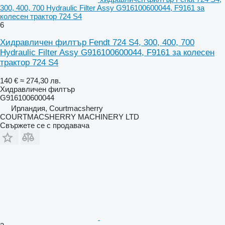
300, 400, 700 Hydraulic Filter Assy G916100600044, F9161 за
колесен трактор 724 S4
6
Хидравличен филтър Fendt 724 S4, 300, 400, 700
Hydraulic Filter Assy G916100600044, F9161 за колесен
трактор 724 S4
140 €
≈ 274,30 лв.
Хидравличен филтър
G916100600044
Ирландия, Courtmacsherry
COURTMACSHERRY MACHINERY LTD
Свържете се с продавача