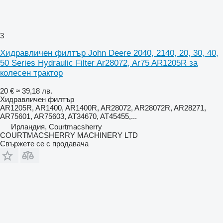
3
Хидравличен филтър John Deere 2040, 2140, 20, 30, 40,
50 Series Hydraulic Filter Ar28072, Ar75 AR1205R за
колесен трактор
20 €
≈ 39,18 лв.
Хидравличен филтър
AR1205R, AR1400, AR1400R, AR28072, AR28072R, AR28271,
AR75601, AR75603, AT34670, AT45455,...
Ирландия, Courtmacsherry
COURTMACSHERRY MACHINERY LTD
Свържете се с продавача