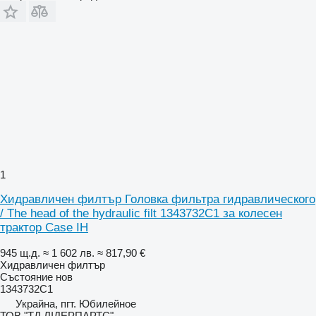
1
Хидравличен филтър Головка фильтра гидравлического
/ The head of the hydraulic filt 1343732C1 за колесен
трактор Case IH
945 щ.д.
≈ 1 602 лв.
≈ 817,90 €
Хидравличен филтър
Състояние
нов
1343732C1
Украйна, пгт. Юбилейное
ТОВ "ТД ЛІДЕРПАРТС"