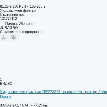
81,28 €
350 PLN
≈ 159,20 лв.
Хидравличен филтър
Състояние
нов
131775112
Полша, Wierzbno
JURAGRO
Свържете се с продавача
1
ВИДЕО
Хидравличен филтър RE273801 за колесен трактор John
Deere
39,40 €
2 027 UAH
≈ 77,19 лв.