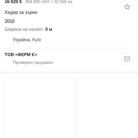
16 620 €
854 900 UAH
≈ 32 550 лв.
Хедер за зърно
2010
Ширина на захват
8 м
Украйна, Kyiv
ТОВ «ФЕРМ Є»