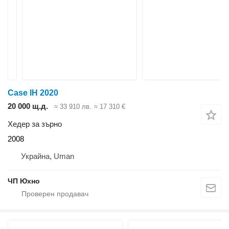
Case IH 2020
20 000 щ.д.
≈ 33 910 лв.
≈ 17 310 €
Хедер за зърно
2008
Украйна, Uman
ЧП Юхно