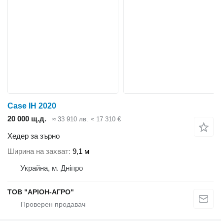
Case IH 2020
20 000 щ.д.
≈ 33 910 лв.
≈ 17 310 €
Хедер за зърно
Ширина на захват
9,1 м
Украйна, м. Дніпро
ТОВ "АРІОН-АГРО"