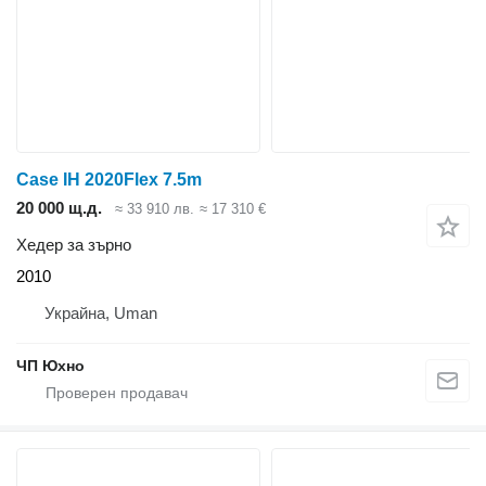
Case IH 2020Flex 7.5m
20 000 щ.д.
≈ 33 910 лв.
≈ 17 310 €
Хедер за зърно
2010
Украйна, Uman
ЧП Юхно