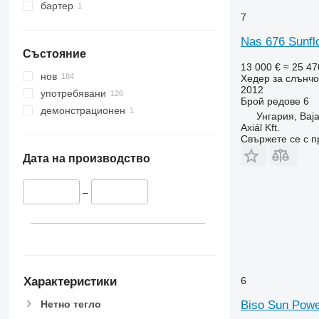
бартер
7
Nas 676 Sunfl
Състояние
13 000 €
≈ 25 47
нов
Хедер за слънчо
2012
употребявани
Брой редове
6
демонстрационен
Унгария, Baj
Axiál Kft.
Свържете се с 
Дата на производство
–
Характеристики
6
Нетно тегло
Biso Sun Powe