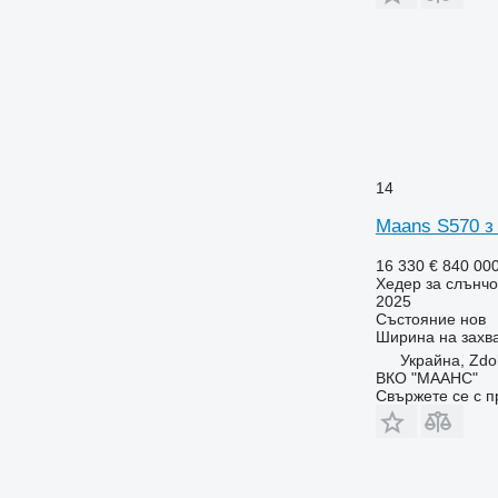
14
Maans S570 з
16 330 €
840 00
Хедер за слънчо
2025
Състояние
нов
Ширина на захв
Украйна, Zdo
ВКО "МААНС"
Свържете се с 