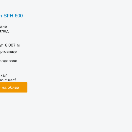
rm SFH 600
ване
глед
ат
6,007 м
ърговище
продавача
ика?
о с нас!
 на обява