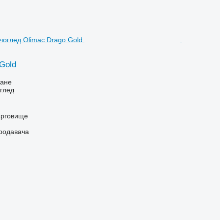
Gold
ване
глед
ърговище
продавача