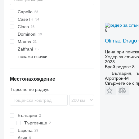
Capello
Case IH
Helianthus
Claas
9230
6
Dominoni
Sunspeed
Olimac Drago 
Maans
Free Sun
MHS
GO
SF
HORIZON
Zaffrani
Top Sun
1040
SFH
OptiSun
Цена при поиск
покажи всички
Sunflower Champion
Хедер за слънчо
2023
Брой редове
8
България, Т
Агротрон-М
Местонахождение
Свържете се с 
Търсене по радиус
България
Търговище
Европа
Азия
Унгария