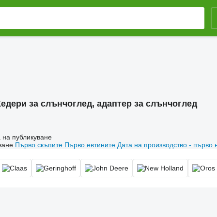
едери за слънчоглед, адаптер за слънчоглед
 на публикуване
ване
Първо скъпите
Първо евтините
Дата на производство - първо 