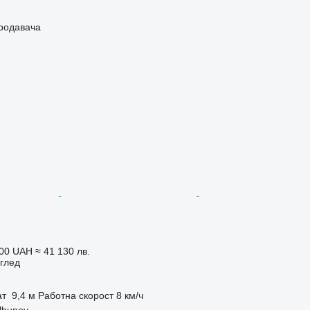
продавача
000 UAH
≈ 41 130 лв.
глед
ат
9,4 м
Работна скорост
8 км/ч
lbunov