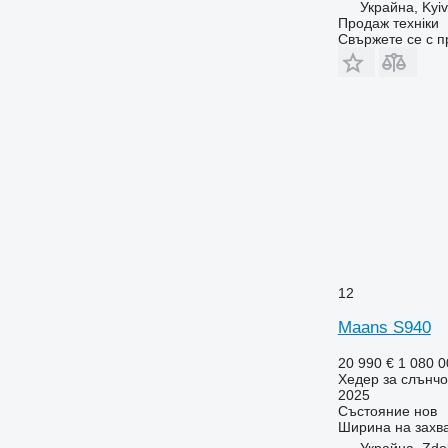
Украйна, Kyiv
Продаж техніки
Свържете се с 
12
Maans S940
20 990 €
1 080 
Хедер за слънчо
2025
Състояние
нов
Ширина на захв
Украйна, Zdo