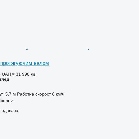
 протягуючим валом
0 UAH
≈ 31 990 лв.
глед
ат
5,7 м
Работна скорост
8 км/ч
lbunov
продавача