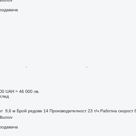
продавача
000 UAH
≈ 46 000 лв.
глед
ат
9,6 м
Брой редове
14
Производителност
23 т/ч
Работна скорост
lbunov
продавача