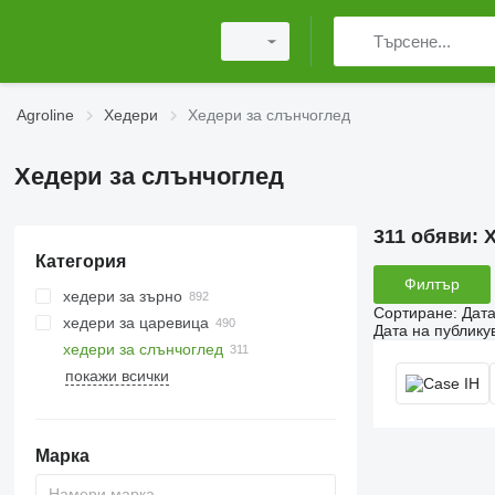
Agroline
Хедери
Хедери за слънчоглед
Хедери за слънчоглед
311 обяви:
Х
Категория
Филтър
хедери за зърно
Сортиране
:
Дата
хедери за царевица
Дата на публику
хедери за слънчоглед
покажи всички
Марка