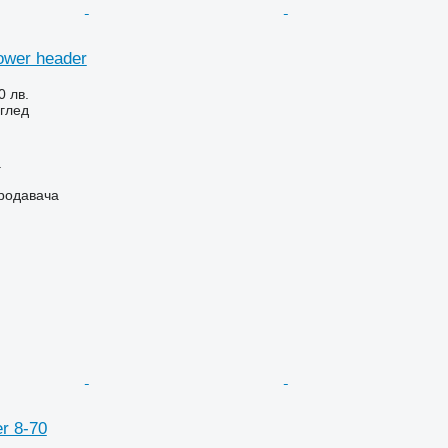
ower header
0 лв.
глед
a
продавача
r 8-70