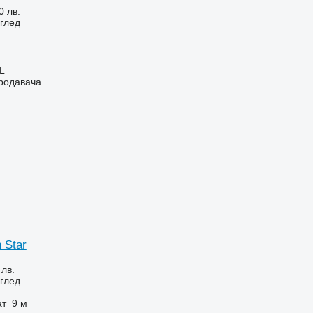
0 лв.
глед
L
продавача
 Star
 лв.
глед
ат
9 м