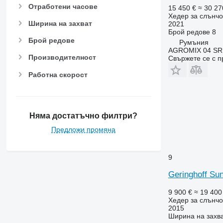
Отработени часове
15 450 €
≈ 30 27
Хедер за слънчо
Ширина на захват
2021
Брой редове
8
Брой редове
Румъния
AGROMIX 04 SR
Производителност
Свържете се с 
Работна скорост
Няма достатъчно филтри?
Предложи промяна
9
Geringhoff Sun
9 900 €
≈ 19 400
Хедер за слънчо
2015
Ширина на захв