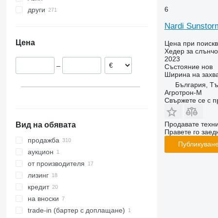
6
други
Румъния
Турция
Полша
Узбекистан
Украйна
Nardi Sunsto
Германия
Молдова
Цена
Цена при поиск
Франция
Хедер за слънчо
Чехия
2023
–
Състояние
нов
Австрия
Ширина на захв
България, Т
Агротрон-М
Свържете се с 
Продавате техн
Вид на обявата
Правете го заедн
продажба
Публикуване
аукцион
от производителя
лизинг
кредит
на вноски
trade-in (бартер с доплащане)