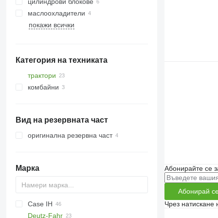
цилиндрови блокове
маслоохладители
покажи всички
Категория на техниката
трактори
комбайни
колесни трактори
зърнокомбайни
Вид на резервната част
оригинална резервна част
Марка
Абонирайте се з
Абонирай с
Чрез натискане 
Case IH
773
Deutz-Fahr
S series
310
C-series
Ares