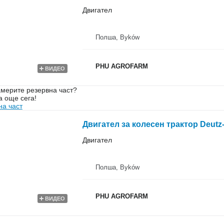
Двигател
Полша, Byków
PHU AGROFARM
ВИДЕО
мерите резервна част?
а още сега!
на част
Двигател за колесен трактор Deutz-Fa
Двигател
Полша, Byków
PHU AGROFARM
ВИДЕО