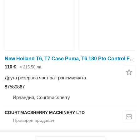
New Holland T6, T7 Case Puma, T6.180 Pto Control Fork , 87578125 87580867 за колесен трактор
110 €
≈ 215,50 лв.
Друга резервна част за трансмисията
87580867
Ирландия, Courtmacsherry
COURTMACSHERRY MACHINERY LTD