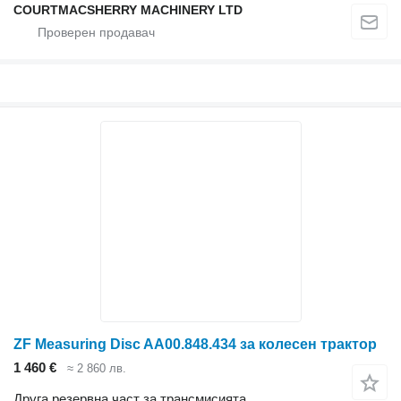
COURTMACSHERRY MACHINERY LTD
ZF Measuring Disc AA00.848.434 за колесен трактор
1 460 €
≈ 2 860 лв.
Друга резервна част за трансмисията