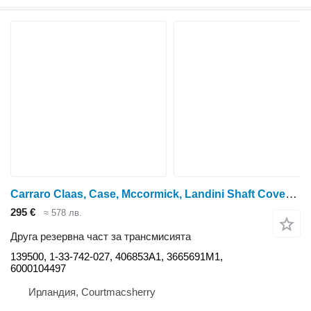
Carraro Claas, Case, Mccormick, Landini Shaft Cover Protective Shield 40 139500 за колесен трактор
295 €
≈ 578 лв.
Друга резервна част за трансмисията
139500, 1-33-742-027, 406853A1, 3665691M1,
6000104497
Ирландия, Courtmacsherry