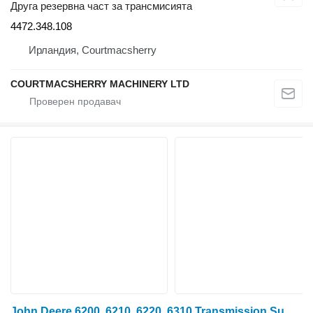
Друга резервна част за трансмисията
4472.348.108
Ирландия, Courtmacsherry
COURTMACSHERRY MACHINERY LTD
John Deere 6200, 6210, 6220, 6310 Transmission Sun Gear 38t RE41265 за колесен трактор 6200