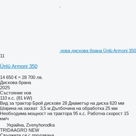
нова дискова брана Ünlü Armoni 350
11
Ünlü Armoni 350
14 650 €
≈ 28 700 лв.
Дискова брана
2025
Състояние
нов
110 к.с. (81 kW)
Вид
за трактор
Брой дискове
28
Диаметър на диска
620 мм
Ширина на захват
3,5 м
Дълбочина на обработка
25 мм
Необходима мощност на трактора
95 к.с.
Работна скорост
15
км/ч
Украйна, Zvenyhorodka
TRIDAAGRO NEW
Свържете се с продавача