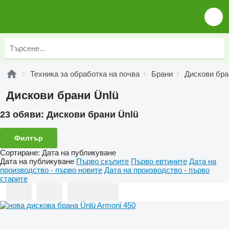
Техника за обработка на почва
Брани
Дискови бра
Дискови брани Ünlü
23 обяви:
Дискови брани Ünlü
Филтър
Сортиране
:
Дата на публикуване
Дата на публикуване
Първо скъпите
Първо евтините
Дата на
производство - първо новите
Дата на производство - първо
старите