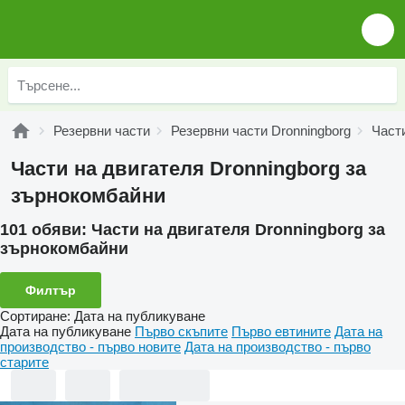
Резервни части
Резервни части Dronningborg
Части
Части на двигателя Dronningborg за
зърнокомбайни
101 обяви:
Части на двигателя Dronningborg за
зърнокомбайни
Филтър
Сортиране
:
Дата на публикуване
Дата на публикуване
Първо скъпите
Първо евтините
Дата на
производство - първо новите
Дата на производство - първо
старите