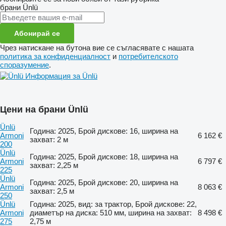
брани
Ünlü
Абонирай се
Чрез натискане на бутона вие се съгласявате с нашата
политика за конфиденциалност
и
потребителското
споразумение
.
Информация за Ünlü
Цени на брани Ünlü
Ünlü
Година: 2025, Брой дискове: 16, ширина на
Armoni
6 162 €
захват: 2 м
200
Ünlü
Година: 2025, Брой дискове: 18, ширина на
Armoni
6 797 €
захват: 2,25 м
225
Ünlü
Година: 2025, Брой дискове: 20, ширина на
Armoni
8 063 €
захват: 2,5 м
250
Ünlü
Година: 2025, вид: за трактор, Брой дискове: 22,
Armoni
диаметър на диска: 510 мм, ширина на захват:
8 498 €
275
2,75 м