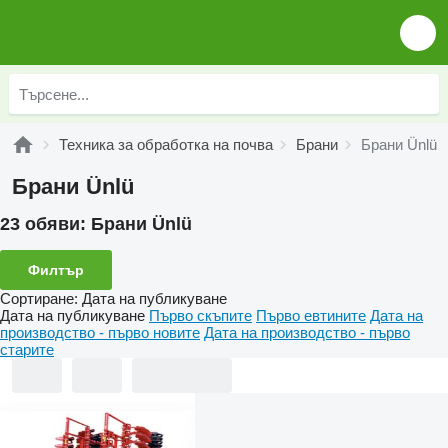
Техника за обработка на почва
Брани
Брани Ünlü
Брани Ünlü
23 обяви:
Брани Ünlü
Филтър
Сортиране
:
Дата на публикуване
Дата на публикуване
Първо скъпите
Първо евтините
Дата на
производство - първо новите
Дата на производство - първо
старите