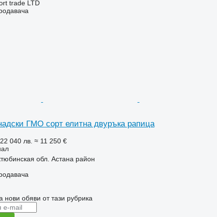
ort trade LTD
продавача
адски ГМО сорт елитна двуръка рапица
 22 040 лв.
≈ 11 250 €
иал
ктюбинская обл. Астана район
продавача
а нови обяви от тази рубрика