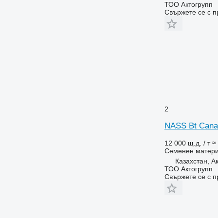
ТОО Актогрупп
Свържете се с 
2
NASS Bt Canad
12 000 щ.д. / т
≈
Семенен матер
Казахстан, А
ТОО Актогрупп
Свържете се с 