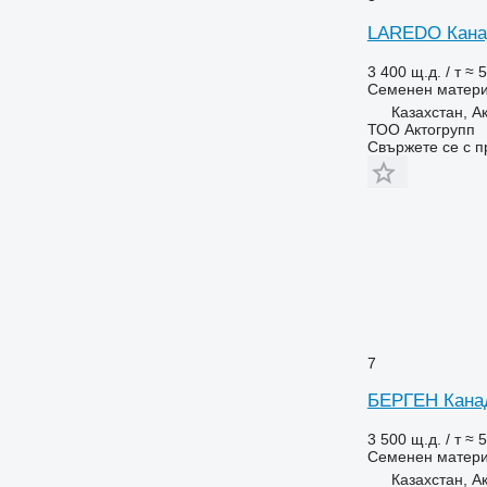
LAREDO Канад
3 400 щ.д. / т
≈ 5
Семенен матер
Казахстан, А
ТОО Актогрупп
Свържете се с 
7
БЕРГЕН Канад
3 500 щ.д. / т
≈ 5
Семенен матер
Казахстан, А