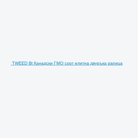
TWEED Bt Канадски ГМО сорт елитна двуръка рапица