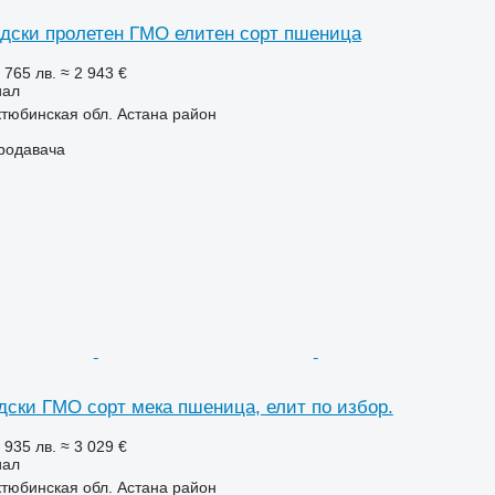
ски пролетен ГМО елитен сорт пшеница
 765 лв.
≈ 2 943 €
иал
ктюбинская обл. Астана район
продавача
ски ГМО сорт мека пшеница, елит по избор.
 935 лв.
≈ 3 029 €
иал
ктюбинская обл. Астана район