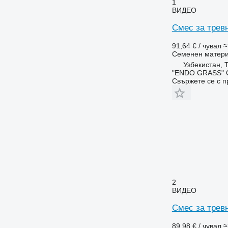
1
ВИДЕО
Смес за тре
91,64 € / чувал
≈
Семенен матер
Узбекистан, 
"ENDO GRASS" 
Свържете се с 
2
ВИДЕО
Смес за тре
89,98 € / чувал
≈