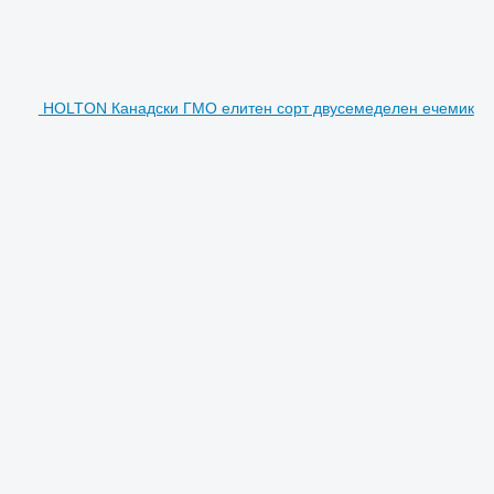
HOLTON Канадски ГМО елитен сорт двусемеделен ечемик