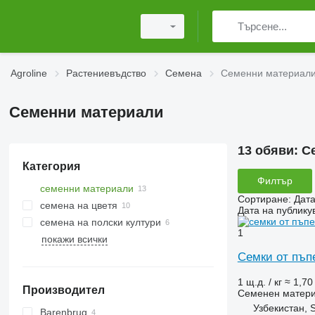
Agroline
Растениевъдство
Семена
Семенни материал
Семенни материали
13 обяви:
С
Категория
Филтър
семенни материали
Сортиране
:
Дата
семена на цветя
Дата на публику
семена на полски култури
1
покажи всички
семена за зърно
Семки от пъ
семена от маслодайни култури
1 щ.д. / кг
≈ 1,70
Производител
Семенен матер
Узбекистан, 
Barenbrug