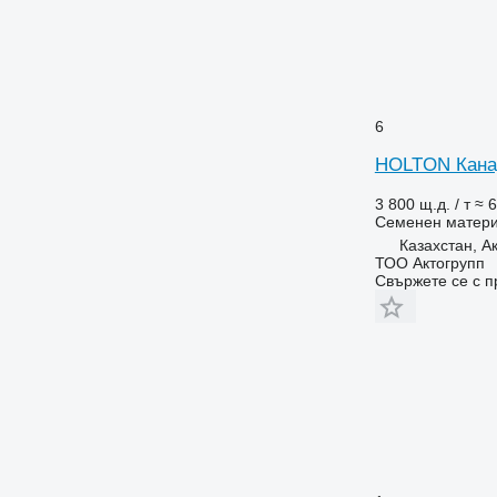
6
HOLTON Канад
3 800 щ.д. / т
≈ 6
Семенен матер
Казахстан, А
ТОО Актогрупп
Свържете се с 