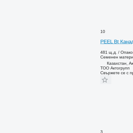
10
PEEL Bt Кана
481 щ.д. / Опако
Семенен матер
Казахстан, А
ТОО Актогрупп
Свържете се с 
3