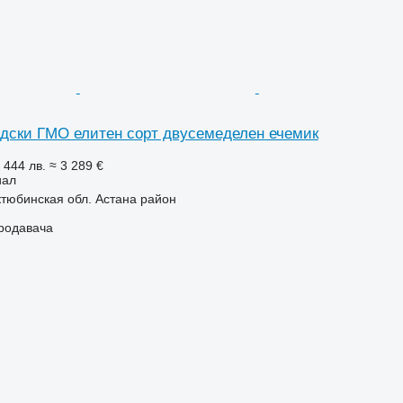
ски ГМО елитен сорт двусемеделен ечемик
 444 лв.
≈ 3 289 €
иал
ктюбинская обл. Астана район
продавача