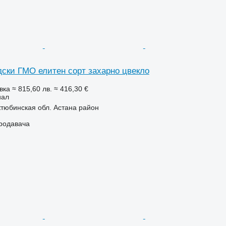
дски ГМО елитен сорт захарно цвекло
вка
≈ 815,60 лв.
≈ 416,30 €
иал
ктюбинская обл. Астана район
продавача