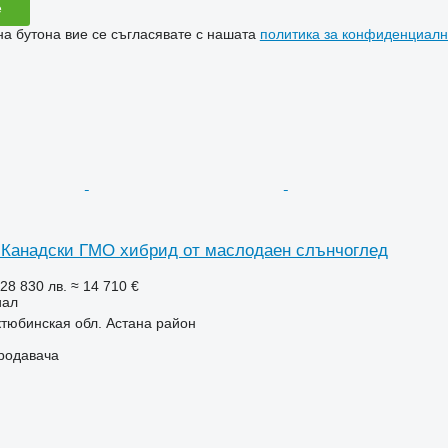
е
на бутона вие се съгласявате с нашата
политика за конфиденциалн
Канадски ГМО хибрид от маслодаен слънчоглед
 28 830 лв.
≈ 14 710 €
иал
ктюбинская обл. Астана район
продавача