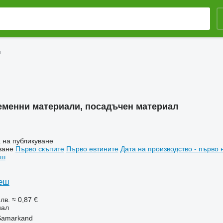
и
еменни материали, посадъчен материал
 на публикуване
ване
Първо скъпите
Първо евтините
Дата на производство - първо 
пеш
 лв.
≈ 0,87 €
иал
Samarkand