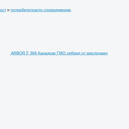
ост
и
потребителското споразумение
.
ARBOR F 366 Канадски ГМО хибрид от маслодаен