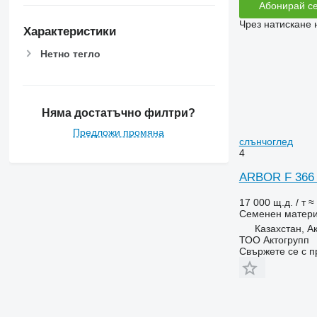
Абонирай с
Чрез натискане 
Характеристики
Нетно тегло
Няма достатъчно филтри?
Предложи промяна
слънчоглед
4
ARBOR F 366 
17 000 щ.д. / т
≈
Семенен матер
Казахстан, А
ТОО Актогрупп
Свържете се с 