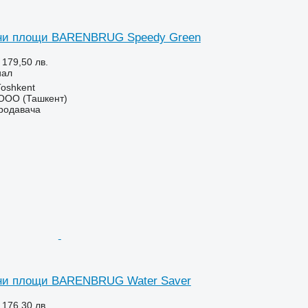
вни площи BARENBRUG Speedy Green
 179,50 лв.
иал
Тоshkent
ООО (Ташкент)
продавача
вни площи BARENBRUG Water Saver
 176,30 лв.