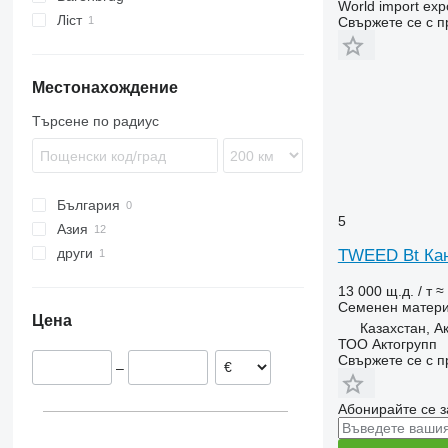
World import exp
Ліст
Свържете се с 
Местонахождение
Търсене по радиус
България
5
Азия
други
Казахстан
TWEED Bt Кан
Узбекистан
Украйна
13 000 щ.д. / т
≈
Семенен матер
Цена
Казахстан, А
ТОО Актогрупп
Свържете се с 
–
Абонирайте се з