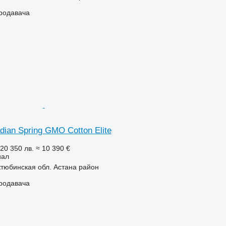
продавача
ian Spring GMO Cotton Elite
 20 350 лв.
≈ 10 390 €
иал
ктюбинская обл. Астана район
продавача