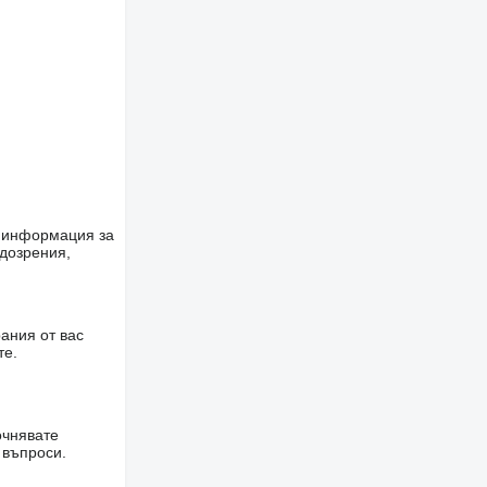
е информация за
одозрения,
ания от вас
те.
очнявате
 въпроси.