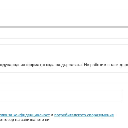
еждународния формат, с кода на държавата.
Не работим с тази дър
тика за конфиденциалност
и
потребителското споразумение
.
тговор на запитването ви.