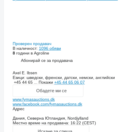
Проверен продавач
В наличност:
1096 обяви
8
години в Agroline
Абонирай се за продавача
Axel E. Ibsen
Езици:
шведски, френски, датски, немски, английски
+45 44 65 ...
Покажи
+45 44 65 06 07
Обадете ми се
www.fymasauctions.dk
www.facebook.com/fymasauctions.dk
Адрес
Дания, Северна Ютландия, Nordjylland
Местно време на продавача: 16:22 (CEST)
Искане за среща