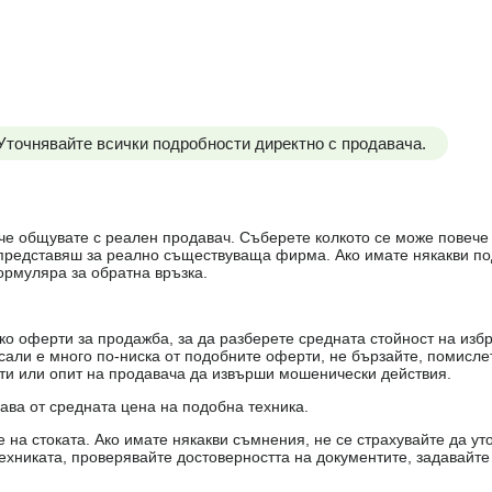
 Уточнявайте всички подробности директно с продавача.
е, че общувате с реален продавач. Съберете колкото се може повеч
е представяш за реално съществуваща фирма. Ако имате някакви п
ормуляра за обратна връзка.
о оферти за продажба, за да разберете средната стойност на избр
есали е много по-ниска от подобните оферти, не бързайте, помисле
кти или опит на продавача да извърши мошенически действия.
чава от средната цена на подобна техника.
на стоката. Ако имате някакви съмнения, не се страхувайте да ут
ехниката, проверявайте достоверността на документите, задавайте