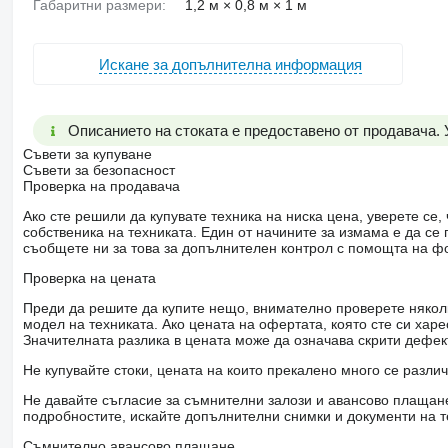
Габаритни размери:
1,2 м × 0,8 м × 1 м
Искане за допълнителна информация
Описанието на стоката е предоставено от продавача.
Съвети за купуване
Съвети за безопасност
Проверка на продавача
Ако сте решили да купувате техника на ниска цена, уверете с
собственика на техниката. Един от начините за измама е да с
съобщете ни за това за допълнителен контрол с помощта на ф
Проверка на цената
Преди да решите да купите нещо, внимателно проверете няколк
модел на техниката. Ако цената на офертата, която сте си хар
Значителната разлика в цената може да означава скрити дефе
Не купувайте стоки, цената на които прекалено много се разли
Не давайте съгласие за съмнителни залози и авансово плащане 
подробностите, искайте допълнителни снимки и документи на т
Съмнително авансово плащане