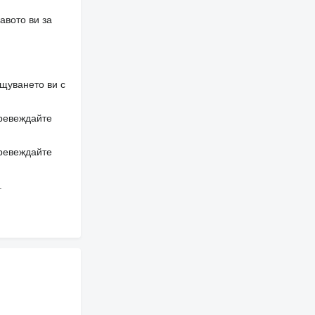
авото ви за
щуването ви с
превеждайте
превеждайте
.