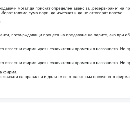
одавачи могат да поискат определен аванс за „резервиране” на пр
ъберат голяма сума пари, да изчезнат и да не отговарят повече.
т:
енти, потвърждаващи процеса на предаване на парите, ако при об
то известни фирми чрез незначителни промени в названието. Не 
то известни фирми чрез незначителни промени в названието. Не 
на фирма
реквизити са правилни и дали те се отнасят към посочената фирма