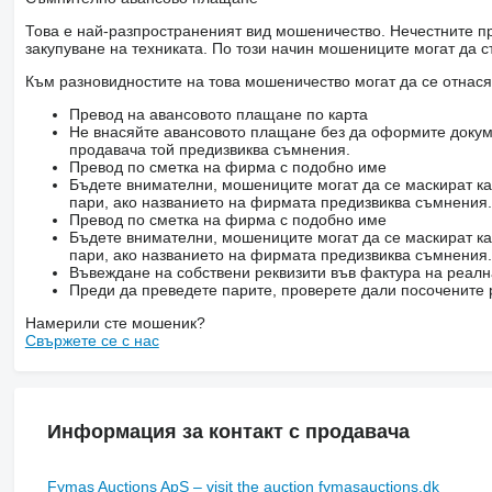
Това е най-разпространеният вид мошеничество. Нечестните пр
закупуване на техниката. По този начин мошениците могат да с
Към разновидностите на това мошеничество могат да се отнася
Превод на авансовото плащане по карта
Не внасяйте авансовото плащане без да оформите докум
продавача той предизвиква съмнения.
Превод по сметка на фирма с подобно име
Бъдете внимателни, мошениците могат да се маскират ка
пари, ако названието на фирмата предизвиква съмнения.
Превод по сметка на фирма с подобно име
Бъдете внимателни, мошениците могат да се маскират ка
пари, ако названието на фирмата предизвиква съмнения.
Въвеждане на собствени реквизити във фактура на реал
Преди да преведете парите, проверете дали посочените 
Намерили сте мошеник?
Свържете се с нас
Информация за контакт с продавача
Fymas Auctions ApS – visit the auction fymasauctions.dk