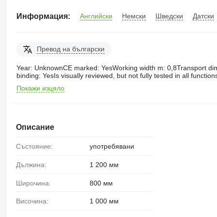
Информация:
Английски
Немски
Шведски
Датски
Превод на български
Year: UnknownCE marked: YesWorking width m: 0,8Transport dim. 
binding: YesIs visually reviewed, but not fully tested in all functi
Покажи изцяло
Описание
Състояние:
употребявани
Дължина:
1 200 мм
Широчина:
800 мм
Височина:
1 000 мм