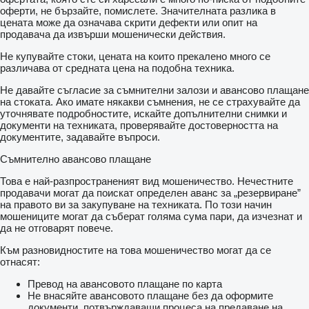
оферти, не бързайте, помислете. Значителната разлика в
цената може да означава скрити дефекти или опит на
продавача да извърши мошенически действия.
Не купувайте стоки, цената на които прекалено много се
различава от средната цена на подобна техника.
Не давайте съгласие за съмнителни залози и авансово плащане
на стоката. Ако имате някакви съмнения, не се страхувайте да
уточнявате подробностите, искайте допълнителни снимки и
документи на техниката, проверявайте достоверността на
документите, задавайте въпроси.
Съмнително авансово плащане
Това е най-разпространеният вид мошеничество. Нечестните
продавачи могат да поискат определен аванс за „резервиране”
на правото ви за закупуване на техниката. По този начин
мошениците могат да съберат голяма сума пари, да изчезнат и
да не отговарят повече.
Към разновидностите на това мошеничество могат да се
отнасят:
Превод на авансовото плащане по карта
Не внасяйте авансовото плащане без да оформите
документи, потвърждаващи процеса на предаване на