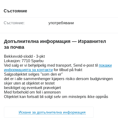
Състояние
Състояние:
употребявани
Допълнителна информация — Изравнител
за почва
Bekkevold-slodd - 3-pkt
Lokasjon: 7710 Sparbu
Ved salg er vi behjelpelig med transport. Send e-post til
покажи
информацията за контакти
for tilbud på frakt
Salgsobjektet selges "som den er"
det er i alle sammenhenger kjøpers risiko dersom budgivningen
skjer uten at objektet er testet
besiktiget og eventuelt prøvekjørt
Med forbehold om feil i annonsen
Objektet kan fortsatt bli solgt selv om minstepris ikke oppnås
Искане за допълнителна информация