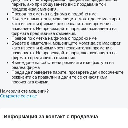
парите, ако при общуването ви с продавача той
предизвиква съмнения.
Превод по сметка на фирма с подобно име
Бъдете внимателни, мошениците могат да се маскират
като известни фирми чрез незначителни промени в
названието. Не превеждайте пари, ако названието на
фирмата предизвиква съмнения.
Превод по сметка на фирма с подобно име
Бъдете внимателни, мошениците могат да се маскират
като известни фирми чрез незначителни промени в
названието. Не превеждайте пари, ако названието на
фирмата предизвиква съмнения.
Въвеждане на собствени реквизити във фактура на
реална фирма
Преди да преведете парите, проверете дали посочените
реквизити са правилни и дали те се отнасят към
посочената фирма.
Намерили сте мошеник?
Свържете се с нас
Информация за контакт с продавача