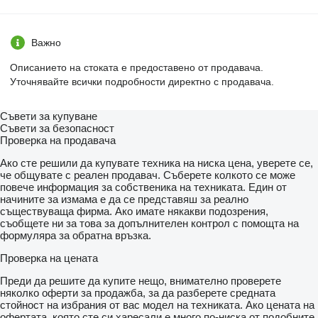
Важно
Описанието на стоката е предоставено от продавача.
Уточнявайте всички подробности директно с продавача.
Съвети за купуване
Съвети за безопасност
Проверка на продавача
Ако сте решили да купувате техника на ниска цена, уверете се,
че общувате с реален продавач. Съберете колкото се може
повече информация за собственика на техниката. Един от
начините за измама е да се представяш за реално
съществуваща фирма. Ако имате някакви подозрения,
съобщете ни за това за допълнителен контрол с помощта на
формуляра за обратна връзка.
Проверка на цената
Преди да решите да купите нещо, внимателно проверете
няколко оферти за продажба, за да разберете средната
стойност на избрания от вас модел на техниката. Ако цената на
офертата, която сте си харесали е много по-ниска от подобните